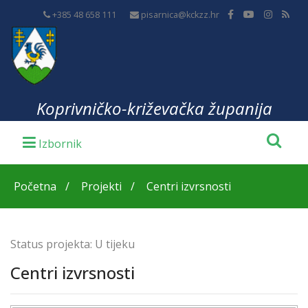
+385 48 658 111
pisarnica@kckzz.hr
Koprivničko-križevačka županija
Početna
Projekti
Centri izvrsnosti
Status projekta:
U tijeku
Centri izvrsnosti