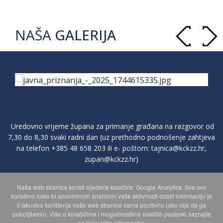
NAŠA
GALERIJA
Uredovno vrijeme župana za primanje građana na razgovor od
7,30 do 8,30 svaki radni dan (uz prethodno podnošenje zahtjeva
na telefon
+385 48 658 203
ili e- poštom:
tajnica@kckzz.hr
,
zupan@kckzz.hr
)
Naša web stranica koristi sljedeće kolačiće: Google Analytics. Sve ovo
POLITIKA ZAŠTITE PRIVATNOSTI OSOBNIH PODATAKA
koristimo kako bi anonimnom analizom vaše aktivnosti dobili informaciju je
li iskustvo korištenja naše web stranice vama pozitivno (ako nije da ga
poboljšamo). Više o kolačićima i mogućnostima vlastitih postavki saznajte
MAPA WEBA
na linku Više informacija.