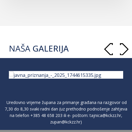
NAŠA
GALERIJA
Uredovno vrijeme župana za primanje građana na razgovor od
7,30 do 8,30 svaki radni dan (uz prethodno podnošenje zahtjeva
na telefon
+385 48 658 203
ili e- poštom:
tajnica@kckzz.hr
,
zupan@kckzz.hr
)