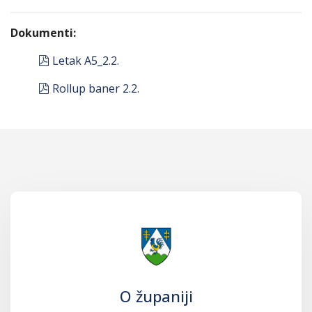
Dokumenti:
pdf
Letak A5_2.2.
pdf
Rollup baner 2.2.
O županiji