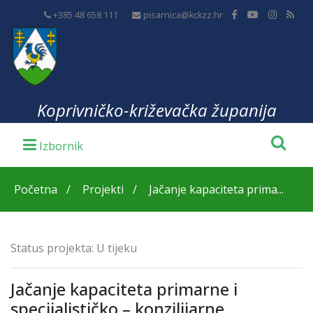
+385 48 658 111
pisarnica@kckzz.hr
Koprivničko-križevačka županija
Početna
Projekti
Jačanje kapaciteta prima...
Status projekta:
U tijeku
Jačanje kapaciteta primarne i
specijalističko – konzilijarne