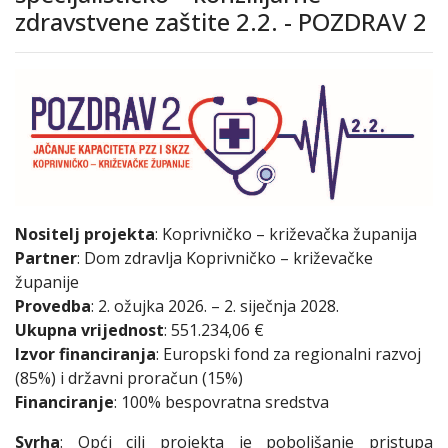
zdravstvene zaštite 2.2. - POZDRAV 2
Nositelj projekta
: Koprivničko – križevačka županija
Partner
: Dom zdravlja Koprivničko – križevačke
županije
Provedba
: 2. ožujka 2026. – 2. siječnja 2028.
Ukupna vrijednost
: 551.234,06 €
Izvor financiranja
: Europski fond za regionalni razvoj
(85%) i državni proračun (15%)
Financiranje
: 100% bespovratna sredstva
Svrha
: Opći cilj projekta je poboljšanje pristupa