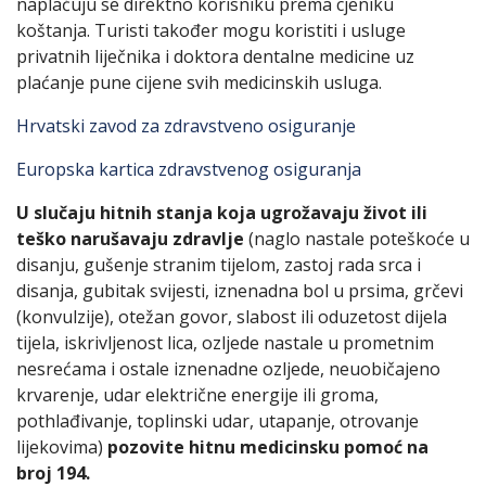
naplaćuju se direktno korisniku prema cjeniku
koštanja. Turisti također mogu koristiti i usluge
privatnih liječnika i doktora dentalne medicine uz
plaćanje pune cijene svih medicinskih usluga.
Hrvatski zavod za zdravstveno osiguranje
Europska kartica zdravstvenog osiguranja
U slučaju hitnih stanja koja ugrožavaju život ili
teško narušavaju zdravlje
(naglo nastale poteškoće u
disanju, gušenje stranim tijelom, zastoj rada srca i
disanja, gubitak svijesti, iznenadna bol u prsima, grčevi
(konvulzije), otežan govor, slabost ili oduzetost dijela
tijela, iskrivljenost lica, ozljede nastale u prometnim
nesrećama i ostale iznenadne ozljede, neuobičajeno
krvarenje, udar električne energije ili groma,
pothlađivanje, toplinski udar, utapanje, otrovanje
lijekovima)
pozovite hitnu medicinsku pomoć na
broj 194.