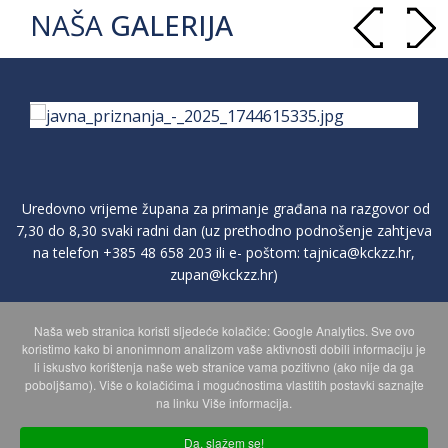
NAŠA
GALERIJA
Uredovno vrijeme župana za primanje građana na razgovor od
7,30 do 8,30 svaki radni dan (uz prethodno podnošenje zahtjeva
na telefon
+385 48 658 203
ili e- poštom:
tajnica@kckzz.hr
,
zupan@kckzz.hr
)
Naša web stranica koristi sljedeće kolačiće: Google Analytics. Sve ovo
POLITIKA ZAŠTITE PRIVATNOSTI OSOBNIH PODATAKA
koristimo kako bi anonimnom analizom vaše aktivnosti dobili informaciju je
li iskustvo korištenja naše web stranice vama pozitivno (ako nije da ga
poboljšamo). Više o kolačićima i mogućnostima vlastitih postavki saznajte
MAPA WEBA
na linku Više informacija.
Da, slažem se!