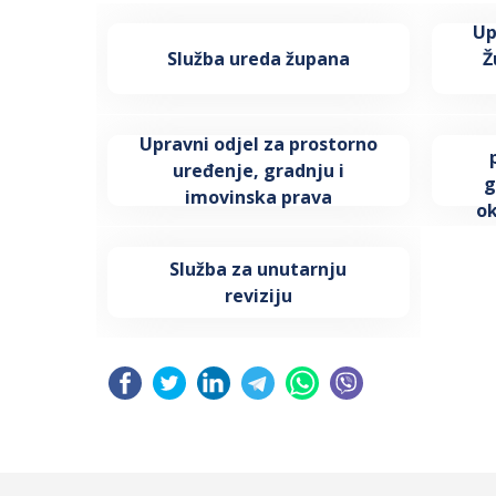
Up
Služba ureda župana
Ž
Upravni odjel za prostorno
uređenje, gradnju i
g
imovinska prava
ok
Služba za unutarnju
reviziju