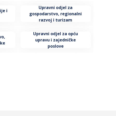
Upravni odjel za
je i
gospodarstvo, regionalni
razvoj i turizam
Upravni odjel za opću
vo,
upravu i zajedničke
ske
poslove