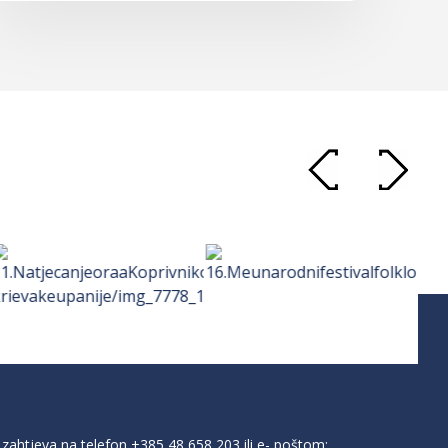
zahtjeva na telefon
+385 48 658 203
ili e- poštom: