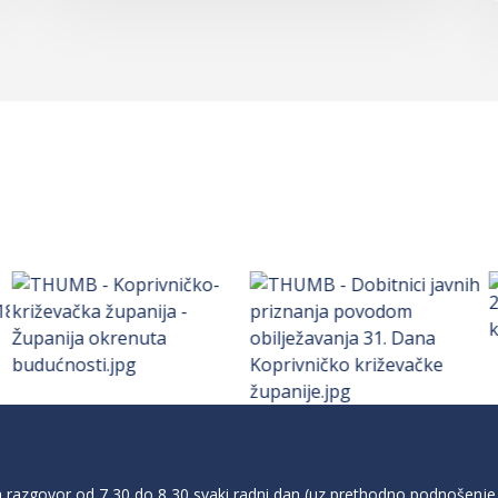
razgovor od 7,30 do 8,30 svaki radni dan (uz prethodno podnošenje 