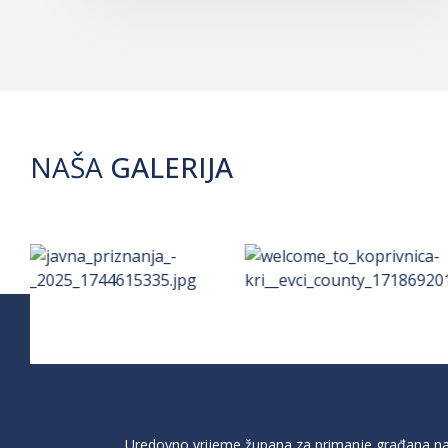
NAŠA
GALERIJA
Uredovno vrijeme župana za primanje građana na 