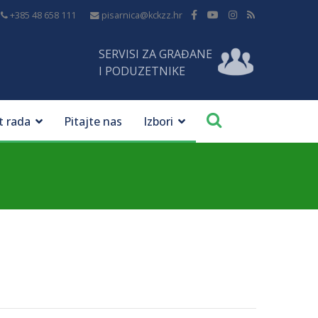
+385 48 658 111
pisarnica@kckzz.hr
SERVISI ZA GRAĐANE
I PODUZETNIKE
t rada
Pitajte nas
Izbori