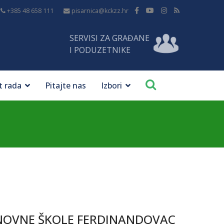
+385 48 658 111
pisarnica@kckzz.hr
SERVISI ZA GRAĐANE
I PODUZETNIKE
t rada
Pitajte nas
Izbori
NOVNE ŠKOLE FERDINANDOVAC