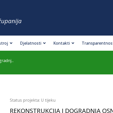
županija
stroj
Djelatnosti
Kontakti
Transparentnos
radnj...
Status projekta:
U tijeku
REKONSTRUKCIJA I DOGRADNJA OS