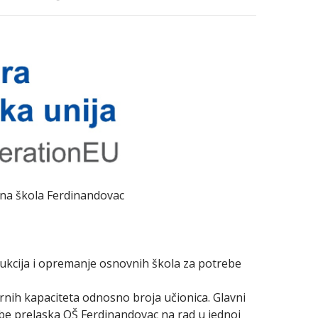
vna škola Ferdinandovac
rukcija i opremanje osnovnih škola za potrebe
urnih kapaciteta odnosno broja učionica. Glavni
ebe prelaska OŠ Ferdinandovac na rad u jednoj