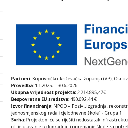
Partneri
: Koprivničko-križevačka županija (VP), Osno
Provedba
: 1.1.2025. – 30.6.2026.
Ukupna vrijednost projekta
: 2.214.895,47€
Bespovratna EU sredstva
: 490.092,44 €
Izvor financiranja
: NPOO – Poziv „Izgradnja, rekonst
jednosmjenskog rada i cjelodnevne škole“ - Grupa 1
Svrha
: Projektom će se riješiti nedostatak infrastrukt
cilj je ulaganje u dogradnju i opremanje škole za potr