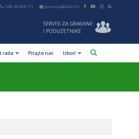
+385 48 658 111
pisarnica@kckzz.hr
SERVISI ZA GRAĐANE
I PODUZETNIKE
t rada
Pitajte nas
Izbori