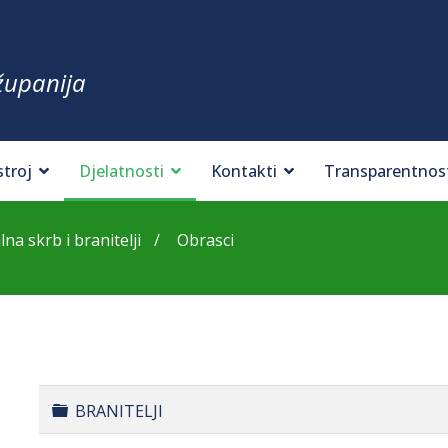
županija
stroj
Djelatnosti
Kontakti
Transparentnos
lna skrb i branitelji
Obrasci
Folder
BRANITELJI