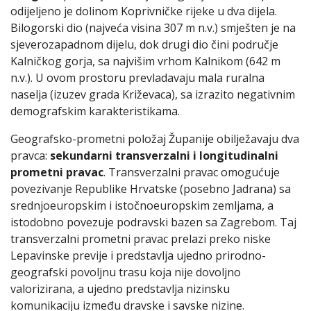
odijeljeno je dolinom Koprivničke rijeke u dva dijela.
Bilogorski dio (najveća visina 307 m n.v.) smješten je na
sjeverozapadnom dijelu, dok drugi dio čini područje
Kalničkog gorja, sa najvišim vrhom Kalnikom (642 m
n.v.). U ovom prostoru prevladavaju mala ruralna
naselja (izuzev grada Križevaca), sa izrazito negativnim
demografskim karakteristikama.
Geografsko-prometni položaj Županije obilježavaju dva
pravca:
sekundarni transverzalni i longitudinalni
prometni pravac
. Transverzalni pravac omogućuje
povezivanje Republike Hrvatske (posebno Jadrana) sa
srednjoeuropskim i istočnoeuropskim zemljama, a
istodobno povezuje podravski bazen sa Zagrebom. Taj
transverzalni prometni pravac prelazi preko niske
Lepavinske previje i predstavlja ujedno prirodno-
geografski povoljnu trasu koja nije dovoljno
valorizirana, a ujedno predstavlja nizinsku
komunikaciju između dravske i savske nizine.