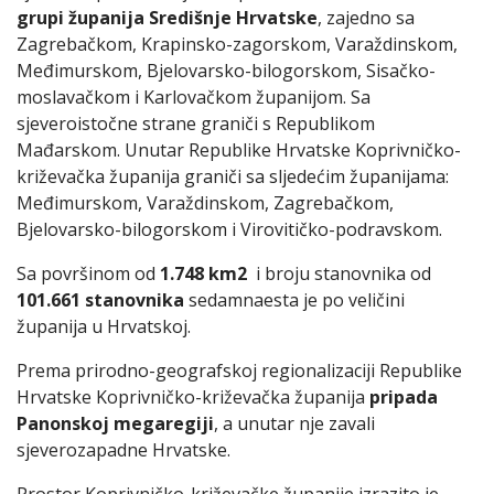
grupi županija Središnje Hrvatske
, zajedno sa
Zagrebačkom, Krapinsko-zagorskom, Varaždinskom,
Međimurskom, Bjelovarsko-bilogorskom, Sisačko-
moslavačkom i Karlovačkom županijom. Sa
sjeveroistočne strane graniči s Republikom
Mađarskom. Unutar Republike Hrvatske Koprivničko-
križevačka županija graniči sa sljedećim županijama:
Međimurskom, Varaždinskom, Zagrebačkom,
Bjelovarsko-bilogorskom i Virovitičko-podravskom.
Sa površinom od
1.748 km2
i broju stanovnika od
101.661
stanovnika
sedamnaesta je po veličini
županija u Hrvatskoj.
Prema prirodno-geografskoj regionalizaciji Republike
Hrvatske Koprivničko-križevačka županija
pripada
Panonskoj megaregiji
, a unutar nje zavali
sjeverozapadne Hrvatske.