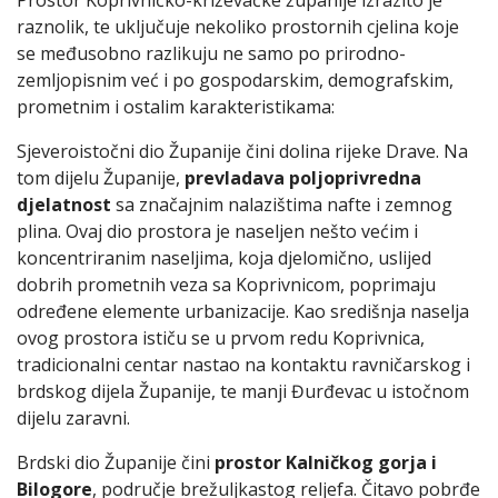
Prostor Koprivničko-križevačke županije izrazito je
raznolik, te uključuje nekoliko prostornih cjelina koje
se međusobno razlikuju ne samo po prirodno-
zemljopisnim već i po gospodarskim, demografskim,
prometnim i ostalim karakteristikama:
Sjeveroistočni dio Županije čini dolina rijeke Drave. Na
tom dijelu Županije,
prevladava poljoprivredna
djelatnost
sa značajnim nalazištima nafte i zemnog
plina. Ovaj dio prostora je naseljen nešto većim i
koncentriranim naseljima, koja djelomično, uslijed
dobrih prometnih veza sa Koprivnicom, poprimaju
određene elemente urbanizacije. Kao središnja naselja
ovog prostora ističu se u prvom redu Koprivnica,
tradicionalni centar nastao na kontaktu ravničarskog i
brdskog dijela Županije, te manji Đurđevac u istočnom
dijelu zaravni.
Brdski dio Županije čini
prostor Kalničkog gorja i
Bilogore
, područje brežuljkastog reljefa. Čitavo pobrđe