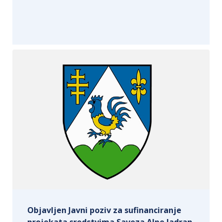
Objavljen Javni poziv za sufinanciranje
projekata sredstvima Saveza Alpe Jadran