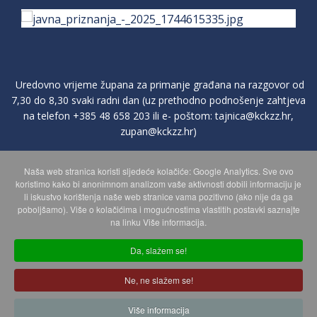
Uredovno vrijeme župana za primanje građana na razgovor od
7,30 do 8,30 svaki radni dan (uz prethodno podnošenje zahtjeva
na telefon
+385 48 658 203
ili e- poštom:
tajnica@kckzz.hr
,
zupan@kckzz.hr
)
Naša web stranica koristi sljedeće kolačiće: Google Analytics. Sve ovo
POLITIKA ZAŠTITE PRIVATNOSTI OSOBNIH PODATAKA
koristimo kako bi anonimnom analizom vaše aktivnosti dobili informaciju je
li iskustvo korištenja naše web stranice vama pozitivno (ako nije da ga
poboljšamo). Više o kolačićima i mogućnostima vlastitih postavki saznajte
MAPA WEBA
na linku Više informacija.
Da, slažem se!
Copyright © 2026 Koprivničko - križevačka županija. Sva prava
Ne, ne slažem se!
zadržana.
© 2018 Your Company. Designed By
JoomShaper
Više informacija