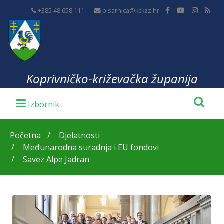
+385 48 658 111
pisarnica@kckzz.hr
Koprivničko-križevačka županija
Početna
Djelatnosti
Međunarodna suradnja i EU fondovi
Savez Alpe Jadran