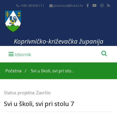
+385 48 658 111
pisarnica@kckzz.hr
Koprivničko-križevačka županija
Početna
Svi u školi, svi pri sto...
Status projekta:
Završio
Svi u školi, svi pri stolu 7