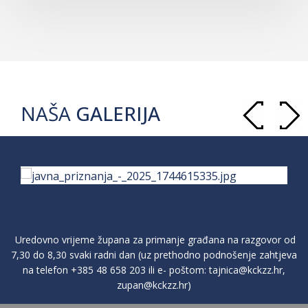
NAŠA
GALERIJA
Uredovno vrijeme župana za primanje građana na razgovor od
7,30 do 8,30 svaki radni dan (uz prethodno podnošenje zahtjeva
na telefon
+385 48 658 203
ili e- poštom:
tajnica@kckzz.hr
,
zupan@kckzz.hr
)