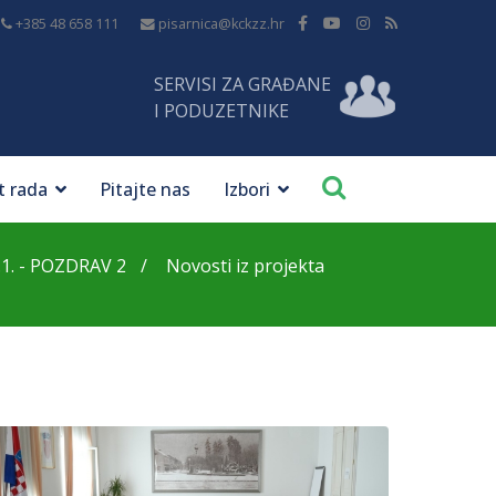
+385 48 658 111
pisarnica@kckzz.hr
SERVISI ZA GRAĐANE
I PODUZETNIKE
t rada
Pitajte nas
Izbori
2.1. - POZDRAV 2
Novosti iz projekta