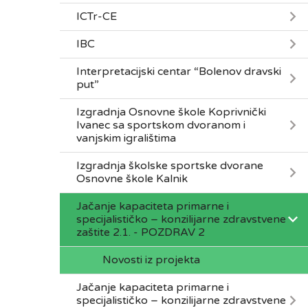
ICTr-CE
IBC
Interpretacijski centar “Bolenov dravski
put”
Izgradnja Osnovne škole Koprivnički
Ivanec sa sportskom dvoranom i
vanjskim igralištima
Izgradnja školske sportske dvorane
Osnovne škole Kalnik
Jačanje kapaciteta primarne i
specijalističko – konzilijarne zdravstvene
zaštite 2.1. - POZDRAV 2
Novosti iz projekta
Jačanje kapaciteta primarne i
specijalističko – konzilijarne zdravstvene