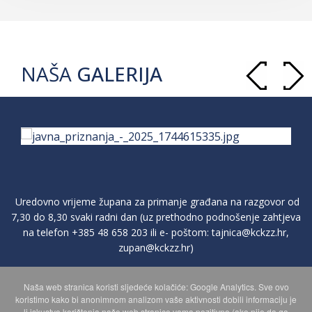
NAŠA
GALERIJA
Uredovno vrijeme župana za primanje građana na razgovor od
7,30 do 8,30 svaki radni dan (uz prethodno podnošenje zahtjeva
na telefon
+385 48 658 203
ili e- poštom:
tajnica@kckzz.hr
,
zupan@kckzz.hr
)
Naša web stranica koristi sljedeće kolačiće: Google Analytics. Sve ovo
POLITIKA ZAŠTITE PRIVATNOSTI OSOBNIH PODATAKA
koristimo kako bi anonimnom analizom vaše aktivnosti dobili informaciju je
li iskustvo korištenja naše web stranice vama pozitivno (ako nije da ga