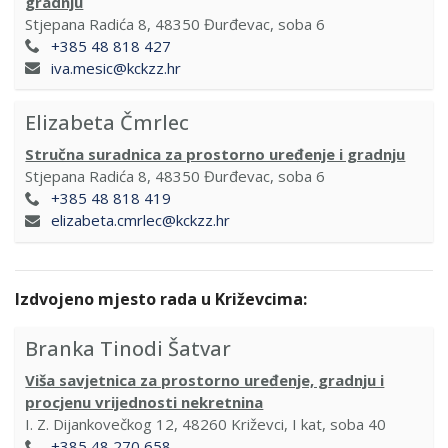
gradnju
Stjepana Radića 8, 48350 Đurđevac, soba 6
+385 48 818 427
iva.mesic@kckzz.hr
Elizabeta Čmrlec
Stručna suradnica za prostorno uređenje i gradnju
Stjepana Radića 8, 48350 Đurđevac, soba 6
+385 48 818 419
elizabeta.cmrlec@kckzz.hr
Izdvojeno mjesto rada u Križevcima:
Branka Tinodi Šatvar
Viša savjetnica za prostorno uređenje, gradnju i
procjenu vrijednosti nekretnina
I. Z. Dijankovečkog 12, 48260 Križevci, I kat, soba 40
+385 48 270 658