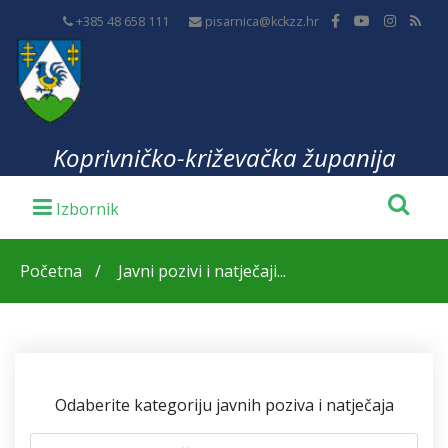
+385 48 658 111
pisarnica@kckzz.hr
Koprivničko-križevačka županija
Početna
Javni pozivi i natječaji...
Odaberite kategoriju javnih poziva i natječaja