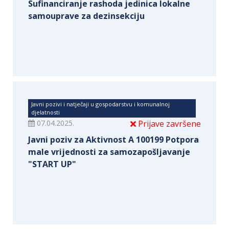
Sufinanciranje rashoda jedinica lokalne
samouprave za dezinsekciju
Javni pozivi i natječaji u gospodarstvu i komunalnoj
djelatnosti
07.04.2025.
Prijave završene
Javni poziv za Aktivnost A 100199 Potpora
male vrijednosti za samozapošljavanje
"START UP"