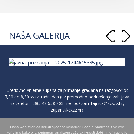
NAŠA
GALERIJA
Uredovno vrijeme župana za primanje građana na razgovor od
7,30 do 8,30 svaki radni dan (uz prethodno podnošenje zahtjeva
na telefon
+385 48 658 203
ili e- poštom:
tajnica@kckzz.hr
,
zupan@kckzz.hr
)
Naša web stranica koristi sljedeće kolačiće: Google Analytics. Sve ovo
POLITIKA ZAŠTITE PRIVATNOSTI OSOBNIH PODATAKA
koristimo kako bi anonimnom analizom vaše aktivnosti dobili informaciju je