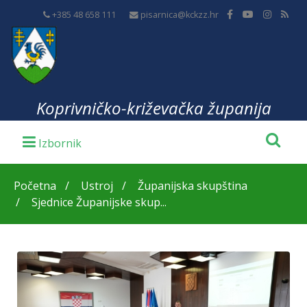
+385 48 658 111
pisarnica@kckzz.hr
Koprivničko-križevačka županija
Početna
Ustroj
Županijska skupština
Sjednice Županijske skup...