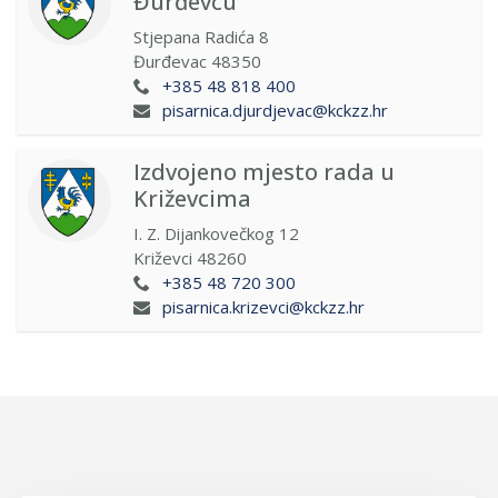
Đurđevcu
Stjepana Radića 8
Đurđevac
48350
+385 48 818 400
pisarnica.djurdjevac@kckzz.hr
Izdvojeno mjesto rada u
Križevcima
I. Z. Dijankovečkog 12
Križevci
48260
+385 48 720 300
pisarnica.krizevci@kckzz.hr