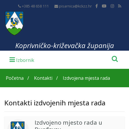
+385 48 658 111
pisarnica@kckzz.hr
Koprivničko-križevačka županija
Početna
Kontakti
Izdvojena mjesta rada
Kontakti izdvojenih mjesta rada
Izdvojeno mjesto rada u