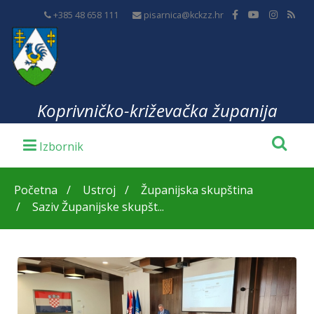
+385 48 658 111
pisarnica@kckzz.hr
Koprivničko-križevačka županija
Početna
Ustroj
Županijska skupština
Saziv Županijske skupšt...