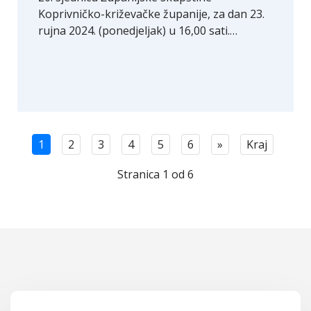
Koprivničko-križevačke županije, za dan 23.
rujna 2024. (ponedjeljak) u 16,00 sati.…
1
2
3
4
5
6
»
Kraj
Stranica 1 od 6