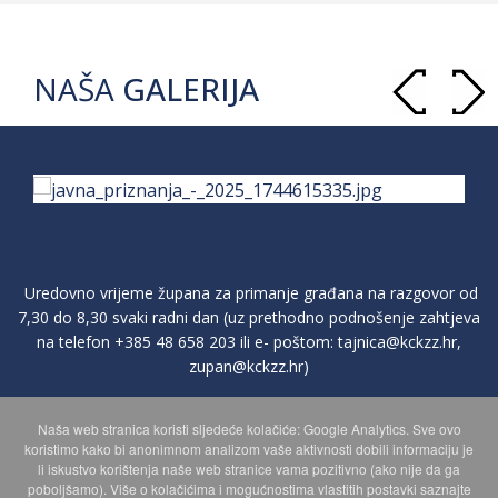
NAŠA
GALERIJA
Uredovno vrijeme župana za primanje građana na razgovor od
7,30 do 8,30 svaki radni dan (uz prethodno podnošenje zahtjeva
na telefon
+385 48 658 203
ili e- poštom:
tajnica@kckzz.hr
,
zupan@kckzz.hr
)
Naša web stranica koristi sljedeće kolačiće: Google Analytics. Sve ovo
POLITIKA ZAŠTITE PRIVATNOSTI OSOBNIH PODATAKA
koristimo kako bi anonimnom analizom vaše aktivnosti dobili informaciju je
li iskustvo korištenja naše web stranice vama pozitivno (ako nije da ga
poboljšamo). Više o kolačićima i mogućnostima vlastitih postavki saznajte
MAPA WEBA