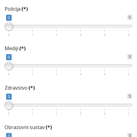
Policija
(*)
0
5
0
1
2
3
4
5
Mediji
(*)
0
5
0
1
2
3
4
5
Zdravstvo
(*)
0
5
0
1
2
3
4
5
Obrazovni sustav
(*)
0
5