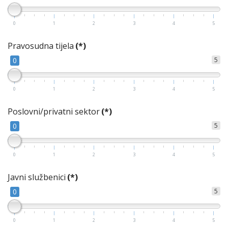
0
1
2
3
4
5
Pravosudna tijela
(*)
0
5
0
1
2
3
4
5
Poslovni/privatni sektor
(*)
0
5
0
1
2
3
4
5
Javni službenici
(*)
0
5
0
1
2
3
4
5