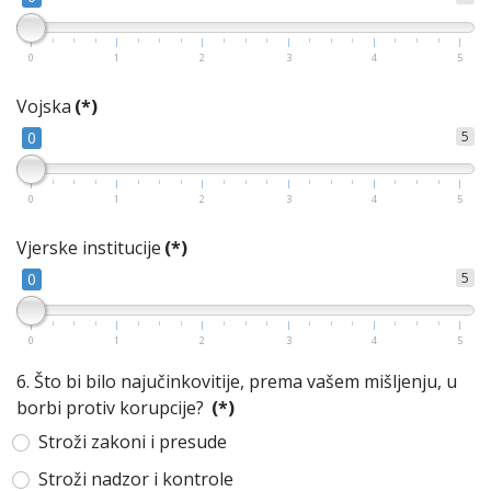
0
1
2
3
4
5
Vojska
(*)
0
5
0
1
2
3
4
5
Vjerske institucije
(*)
0
5
0
1
2
3
4
5
6. Što bi bilo najučinkovitije, prema vašem mišljenju, u
borbi protiv korupcije?
(*)
Stroži zakoni i presude
Stroži nadzor i kontrole