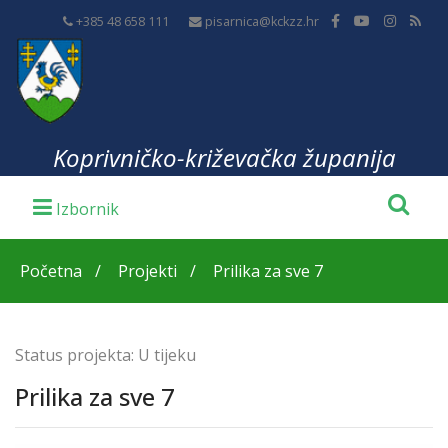
+385 48 658 111
pisarnica@kckzz.hr
Koprivničko-križevačka županija
Početna
Projekti
Prilika za sve 7
Status projekta:
U tijeku
Prilika za sve 7