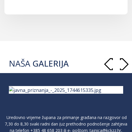
NAŠA
GALERIJA
Uredovno vrijeme župana za primanje građana na razgovor od
7,30 do 8,30 svaki radni dan (uz prethodno podnošenje zahtjeva
na telefon
+385 48 658 203
ili e- poštom:
tajnica@kckzz.hr
,