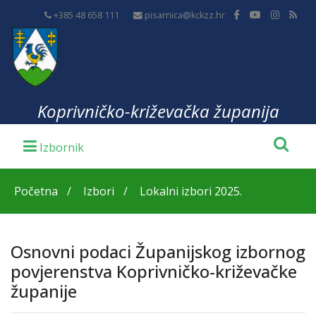
+385 48 658 111
pisarnica@kckzz.hr
Koprivničko-križevačka županija
Početna
Izbori
Lokalni izbori 2025.
Osnovni podaci Županijskog izbornog
povjerenstva Koprivničko-križevačke
županije