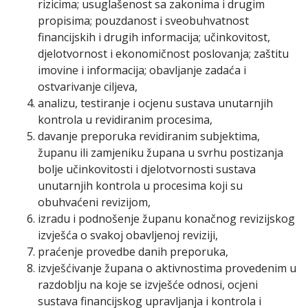
rizicima; usuglašenost sa zakonima i drugim
propisima; pouzdanost i sveobuhvatnost
financijskih i drugih informacija; učinkovitost,
djelotvornost i ekonomičnost poslovanja; zaštitu
imovine i informacija; obavljanje zadaća i
ostvarivanje ciljeva,
analizu, testiranje i ocjenu sustava unutarnjih
kontrola u revidiranim procesima,
davanje preporuka revidiranim subjektima,
županu ili zamjeniku župana u svrhu postizanja
bolje učinkovitosti i djelotvornosti sustava
unutarnjih kontrola u procesima koji su
obuhvaćeni revizijom,
izradu i podnošenje županu konačnog revizijskog
izvješća o svakoj obavljenoj reviziji,
praćenje provedbe danih preporuka,
izvješćivanje župana o aktivnostima provedenim u
razdoblju na koje se izvješće odnosi, ocjeni
sustava financijskog upravljanja i kontrola i