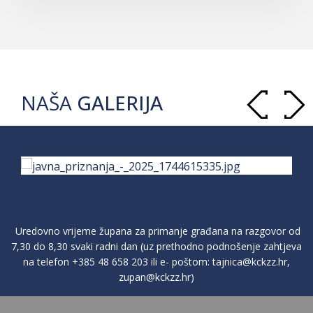
NAŠA
GALERIJA
Uredovno vrijeme župana za primanje građana na razgovor od
7,30 do 8,30 svaki radni dan (uz prethodno podnošenje zahtjeva
na telefon
+385 48 658 203
ili e- poštom:
tajnica@kckzz.hr
,
zupan@kckzz.hr
)