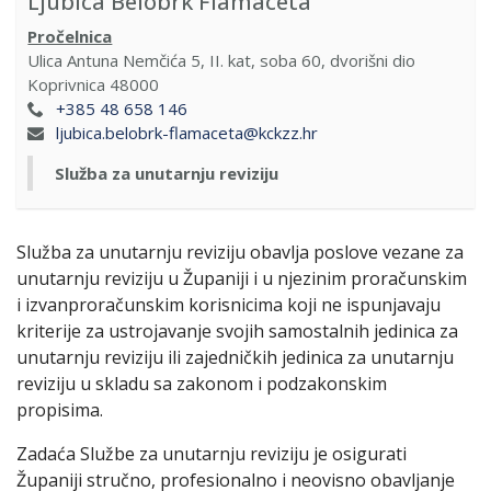
Ljubica Belobrk Flamaceta
Pročelnica
Ulica Antuna Nemčića 5, II. kat, soba 60, dvorišni dio
Koprivnica
48000
+385 48 658 146
ljubica.belobrk-flamaceta@kckzz.hr
Služba za unutarnju reviziju
Služba za unutarnju reviziju obavlja poslove vezane za
unutarnju reviziju u Županiji i u njezinim proračunskim
i izvanproračunskim korisnicima koji ne ispunjavaju
kriterije za ustrojavanje svojih samostalnih jedinica za
unutarnju reviziju ili zajedničkih jedinica za unutarnju
reviziju u skladu sa zakonom i podzakonskim
propisima.
Zadaća Službe za unutarnju reviziju je osigurati
Županiji stručno, profesionalno i neovisno obavljanje