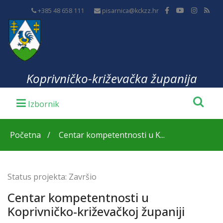
+385 48 658 111
pisarnica@kckzz.hr
Koprivničko-križevačka županija
Početna
Centar kompetentnosti u K...
Status projekta:
Završio
Centar kompetentnosti u
Koprivničko-križevačkoj županiji