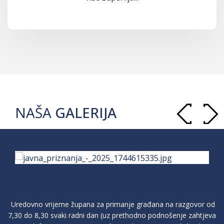
NAŠA
GALERIJA
Uredovno vrijeme župana za primanje građana na razgovor od
7,30 do 8,30 svaki radni dan (uz prethodno podnošenje zahtjeva