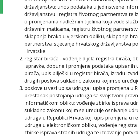
državljanstvu; unos podataka u jedinstvene infor
državljanstvu i registra životnog partnerstva te i
o promjenama nadležnim tijelima koja vode službe
državnim maticama, registru životnog partnerstva
sklapanja braka u vjerskom obliku, sklapanje br
partnerstva; stjecanje hrvatskog državljanstva p
Hrvatske
registar birača - vođenje dijela registra birača, o
ispravke, dopune i promjene podataka upisanih u 
birača, upis bilješki u registar birača, izradu izv
drugih poslova sukladno zakonu kojim se uređuje
poslove u vezi upisa udruga i upisa promjena u 
prestanak postojanja udruga sa svojstvom pravn
informatičkom obliku; vođenje zbirke isprava u
sukladno zakonu kojim se uređuje osnivanje udru
udruga u Republici Hrvatskoj, upis promjena u re
udruga u elektroničkom obliku, vođenje registra
zbirke isprava stranih udruga te izdavanje potvrd