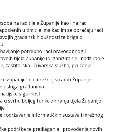
soba na rad tijela Županije kao i na rad
aposlenih u tim tijelima kad im se obraćaju radi
a svojih građanskih dužnosti te briga o
ju
obavljanje potrebno radi pravodobnog i
nih tijela Županije (organiziranje i nadziranje
je, zaštitarska i čuvarska služba, pružanje
ke županije“ na mrežnoj stranici Županije
ne usluga građanima
macijske sigurnosti
 u svrhu boljeg funkcioniranja tijela Županije i
ije
nje i održavanje informatičkih sustava i mrežnog
ičke podrške te predlaganja i provođenja novih