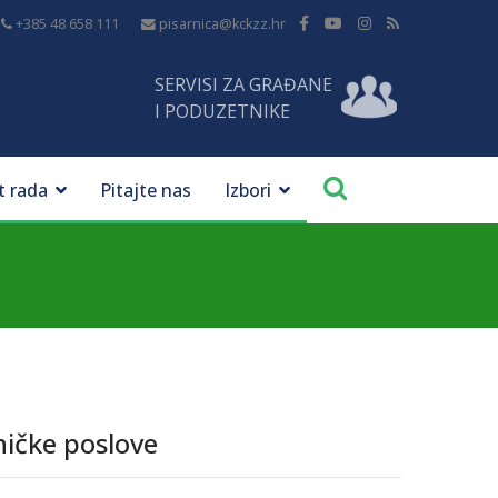
+385 48 658 111
pisarnica@kckzz.hr
SERVISI ZA GRAĐANE
I PODUZETNIKE
t rada
Pitajte nas
Izbori
ničke poslove