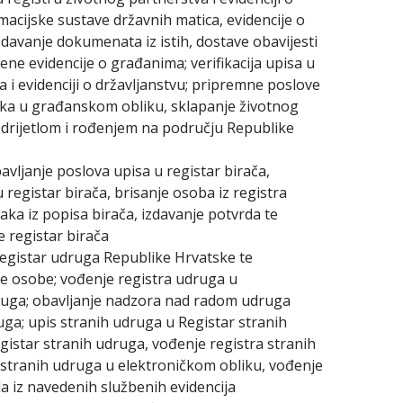
macijske sustave državnih matica, evidencije o
zdavanje dokumenata iz istih, dostave obavijesti
ne evidencije o građanima; verifikacija upisa u
 i evidenciji o državljanstvu; pripremne poslove
aka u građanskom obliku, sklapanje životnog
odrijetlom i rođenjem na području Republike
bavljanje poslova upisa u registar birača,
registar birača, brisanje osoba iz registra
adaka iz popisa birača, izdavanje potvrda te
 registar birača
Registar udruga Republike Hrvatske te
e osobe; vođenje registra udruga u
druga; obavljanje nadzora nad radom udruga
ga; upis stranih udruga u Registar stranih
gistar stranih udruga, vođenje registra stranih
 stranih udruga u elektroničkom obliku, vođenje
a iz navedenih službenih evidencija