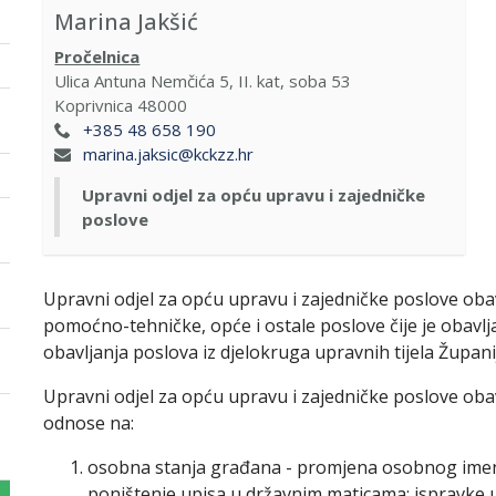
Marina Jakšić
Pročelnica
Ulica Antuna Nemčića 5, II. kat, soba 53
Koprivnica 48000
+385 48 658 190
marina.jaksic@kckzz.hr
Upravni odjel za opću upravu i zajedničke
poslove
Upravni odjel za opću upravu i zajedničke poslove oba
pomoćno-tehničke, opće i ostale poslove čije je obav
obavljanja poslova iz djelokruga upravnih tijela Župani
Upravni odjel za opću upravu i zajedničke poslove oba
odnose na:
osobna stanja građana - promjena osobnog imena;
poništenje upisa u državnim maticama; ispravke u 