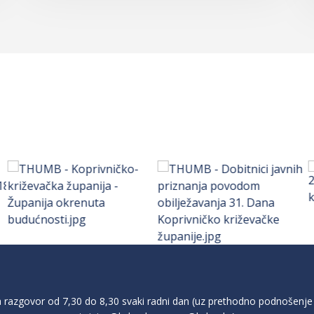
razgovor od 7,30 do 8,30 svaki radni dan (uz prethodno podnošenje 