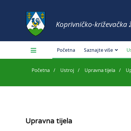
Koprivničko-križevačka 
Početna
Saznajte više
U
Početna
Ustroj
Upravna tijela
Up
Upravna tijela