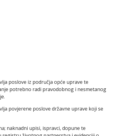
vlja poslove iz područja opće uprave te
ljanje potrebno radi pravodobnog i nesmetanog
je.
vlja povjerene poslove državne uprave koji se
 naknadni upisi, ispravci, dopune te
registru životnog partnerstva i evidenciji o