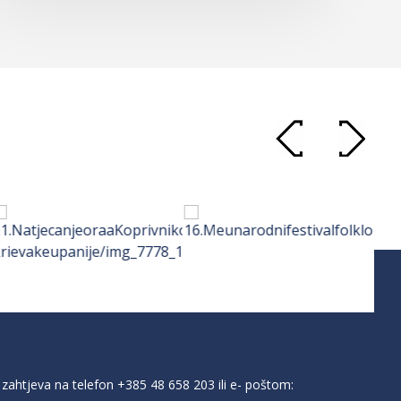
zahtjeva na telefon
+385 48 658 203
ili e- poštom: