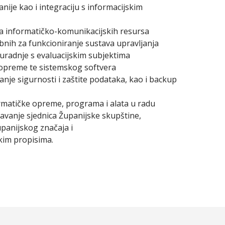
ije kao i integraciju s informacijskim
nja informatičko-komunikacijskih resursa
bnih za funkcioniranje sustava upravljanja
 suradnje s evaluacijskim subjektima
e opreme te sistemskog softvera
je sigurnosti i zaštite podataka, kao i backup
ormatičke opreme, programa i alata u radu
žavanje sjednica Županijske skupštine,
upanijskog značaja i
kim propisima.