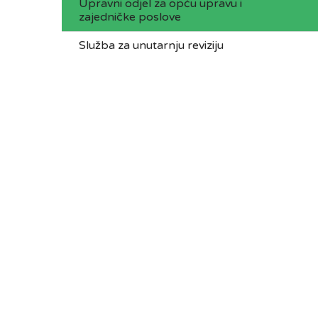
Upravni odjel za opću upravu i
zajedničke poslove
Služba za unutarnju reviziju