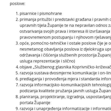
poslove:
pisarnice i pismohrane
primanja pritužbi i predstavki građana i pravnih o
upravnih tijela Županije te na nepravilan odnos z
ostvarivanja svojih prava i interesa ili izvršavanj
pravovremenom postupanju i njihovom rješavan
opće, pomoćno-tehničke i ostale poslove čije je 
nesmetanog obavljanja poslova iz djelokruga uprav
održavanja i čišćenja službenih prostorija Župani
usluga reprezentacije i slično)
objave „Službenog glasnika Koprivničko-križevač
razvoja sustava dvosmjerne komunikacije i on-li
predlaganja i provođenja mjera i standarda infor
razvoja informacijsko-komunikacijskih tehnologija
podizanja kvalitete pružanja javnih usluga Župan
planiranja, projektiranje, izgradnja, uspostavlja
portala Županije
razvoja i unaprjeđenja informatizacije i informat