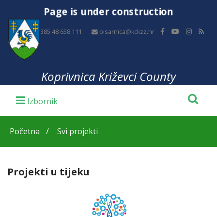
Page is under construction
+385 48 658 111
pisarnica@kckzz.hr
Koprivnica Križevci County
Početna
Svi projekti
Projekti u tijeku