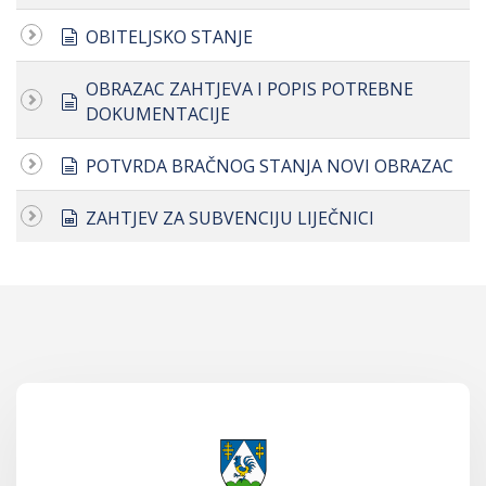
document
OBITELJSKO STANJE
OBRAZAC ZAHTJEVA I POPIS POTREBNE
document
DOKUMENTACIJE
document
POTVRDA BRAČNOG STANJA NOVI OBRAZAC
spreadsheet
ZAHTJEV ZA SUBVENCIJU LIJEČNICI