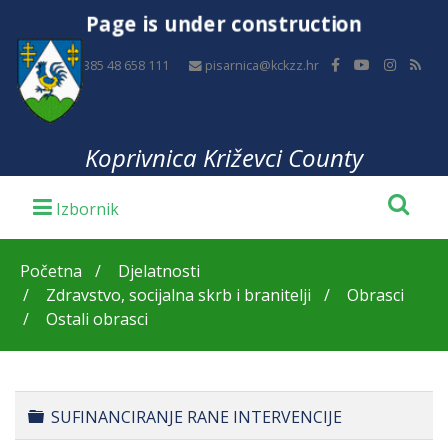
Page is under construction
+385 48 658 111
pisarnica@kckzz.hr
Koprivnica Križevci County
Početna
Djelatnosti
Zdravstvo, socijalna skrb i branitelji
Obrasci
Ostali obrasci
Folder
SUFINANCIRANJE RANE INTERVENCIJE