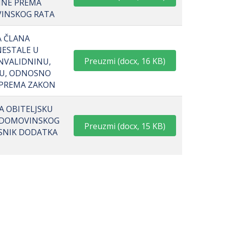
PINE PREMA
VINSKOG RATA
A ČLANA
NESTALE U
Preuzmi
(
docx,
16 KB
)
NVALIDNINU,
NU, ODNOSNO
 PREMA ZAKON
A OBITELJSKU
Z DOMOVINSKOG
Preuzmi
(
docx,
15 KB
)
RISNIK DODATKA