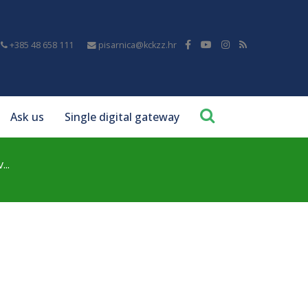
+385 48 658 111
pisarnica@kckzz.hr
Ask us
Single digital gateway
...