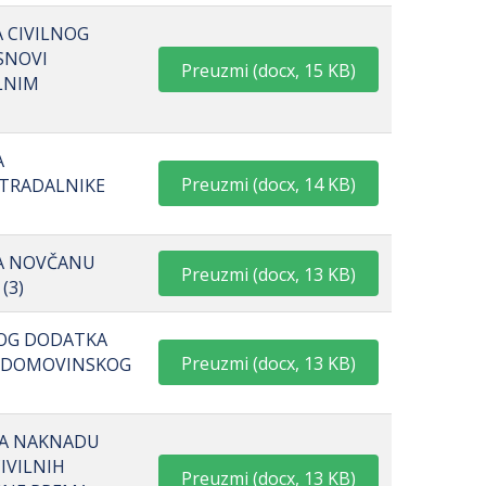
A CIVILNOG
SNOVI
Preuzmi
(
docx,
15 KB
)
LNIM
A
Preuzmi
(
docx,
14 KB
)
STRADALNIKE
NA NOVČANU
Preuzmi
(
docx,
13 KB
)
(3)
NOG DODATKA
Preuzmi
(
docx,
13 KB
)
Z DOMOVINSKOG
 NA NAKNADU
IVILNIH
Preuzmi
(
docx,
13 KB
)