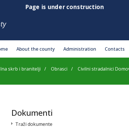
Page is under construction
ty
ome
About the county
Administration
Contacts
lna skrb i branitelji
Obrasci
Civilni stradalnici Domov
Dokumenti
Traži dokumente