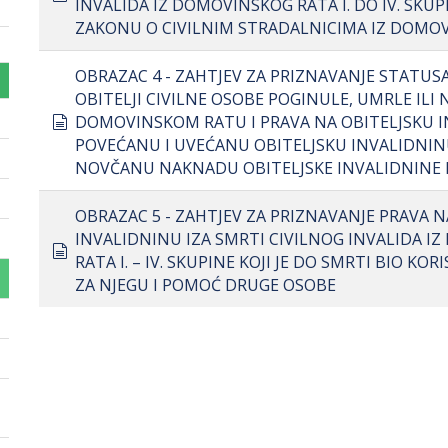
INVALIDA IZ DOMOVINSKOG RATA I. DO IV. SKU
ZAKONU O CIVILNIM STRADALNICIMA IZ DOMO
OBRAZAC 4 - ZAHTJEV ZA PRIZNAVANJE STATUS
OBITELJI CIVILNE OSOBE POGINULE, UMRLE ILI 
document
DOMOVINSKOM RATU I PRAVA NA OBITELJSKU I
POVEĆANU I UVEĆANU OBITELJSKU INVALIDNI
NOVČANU NAKNADU OBITELJSKE INVALIDNINE
OBRAZAC 5 - ZAHTJEV ZA PRIZNAVANJE PRAVA N
INVALIDNINU IZA SMRTI CIVILNOG INVALIDA I
document
RATA I. – IV. SKUPINE KOJI JE DO SMRTI BIO KO
ZA NJEGU I POMOĆ DRUGE OSOBE