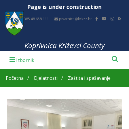
Page is under construction
+385 48 658 111
pisarnica@kckzz.hr
Koprivnica Križevci County
Početna
Djelatnosti
Zaštita i spašavanje