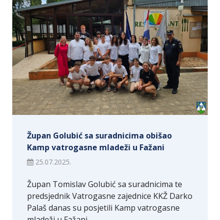
Župan Golubić sa suradnicima obišao
Kamp vatrogasne mladeži u Fažani
25.07.2025.
Župan Tomislav Golubić sa suradnicima te
predsjednik Vatrogasne zajednice KKŽ Darko
Palaš danas su posjetili Kamp vatrogasne
mladeži u Fažani…