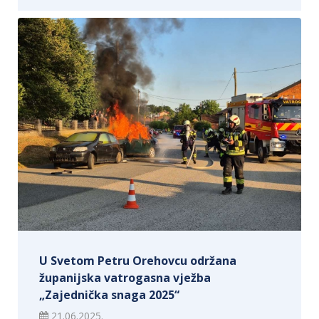
U Svetom Petru Orehovcu održana
županijska vatrogasna vježba
„Zajednička snaga 2025“
21.06.2025.