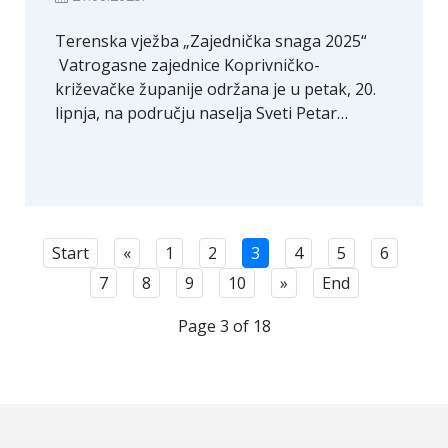
Terenska vježba „Zajednička snaga 2025“
Vatrogasne zajednice Koprivničko-
križevačke županije održana je u petak, 20.
lipnja, na području naselja Sveti Petar…
Start
«
1
2
3
4
5
6
7
8
9
10
»
End
Page 3 of 18