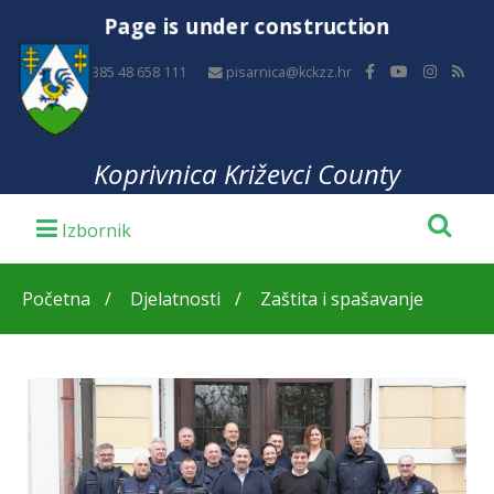
Page is under construction
+385 48 658 111
pisarnica@kckzz.hr
Koprivnica Križevci County
Početna
Djelatnosti
Zaštita i spašavanje