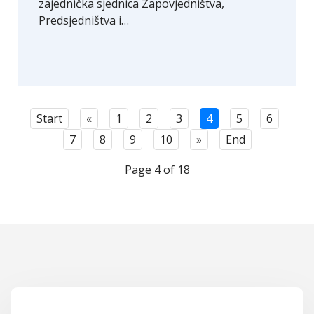
zajednička sjednica Zapovjedništva,
Predsjedništva i…
Start
«
1
2
3
4
5
6
7
8
9
10
»
End
Page 4 of 18