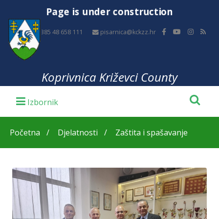
Page is under construction
+385 48 658 111
pisarnica@kckzz.hr
Koprivnica Križevci County
Početna
Djelatnosti
Zaštita i spašavanje