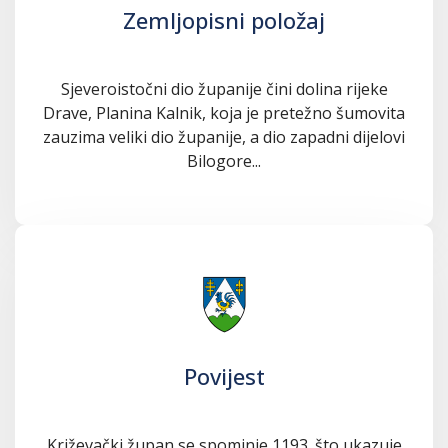
Zemljopisni položaj
Sjeveroistočni dio županije čini dolina rijeke
Drave, Planina Kalnik, koja je pretežno šumovita
zauzima veliki dio županije, a dio zapadni dijelovi
Bilogore...
Povijest
Križevački župan se spominje 1193. što ukazuje