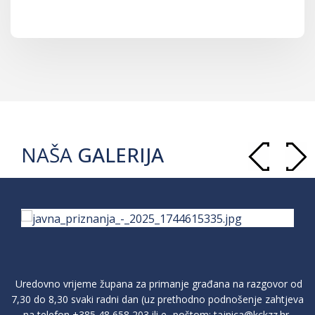
NAŠA
GALERIJA
Uredovno vrijeme župana za primanje građana na razgovor od
7,30 do 8,30 svaki radni dan (uz prethodno podnošenje zahtjeva
na telefon
+385 48 658 203
ili e- poštom:
tajnica@kckzz.hr
,