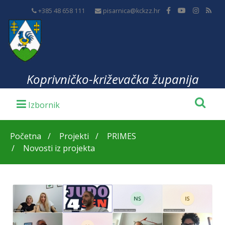
+385 48 658 111
pisarnica@kckzz.hr
Koprivničko-križevačka županija
Početna
Projekti
PRIMES
Novosti iz projekta