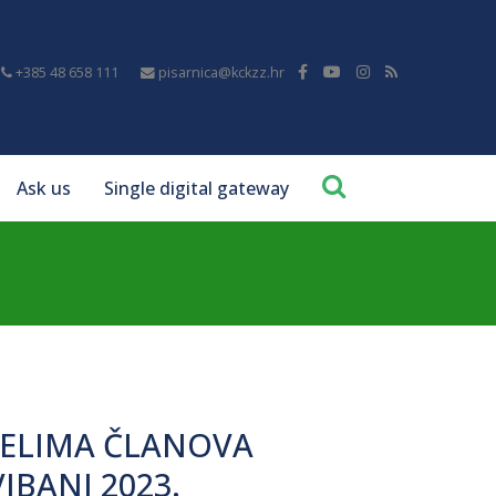
+385 48 658 111
pisarnica@kckzz.hr
Ask us
Single digital gateway
JELIMA ČLANOVA
IBANJ 2023.