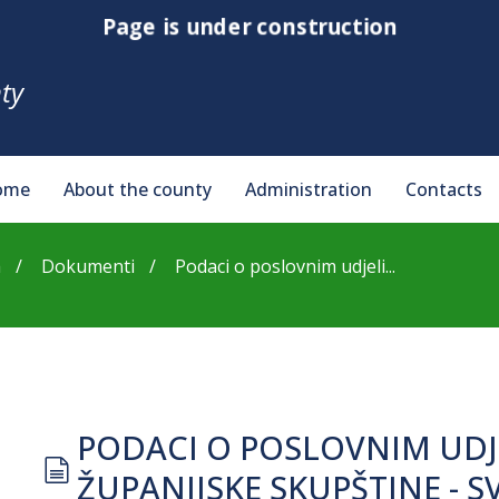
Page is under construction
ty
ome
About the county
Administration
Contacts
a
Dokumenti
Podaci o poslovnim udjeli...
PODACI O POSLOVNIM UD
document
ŽUPANIJSKE SKUPŠTINE - SV