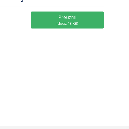
Preuzmi
(
docx,
13 KB
)