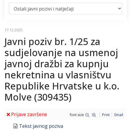
17.12.2025.
Javni poziv br. 1/25 za
sudjelovanje na usmenoj
javnoj dražbi za kupnju
nekretnina u vlasništvu
Republike Hrvatske u k.o.
Molve (309435)
Prijave završene
font size
Print
Email
document
Tekst javnog poziva