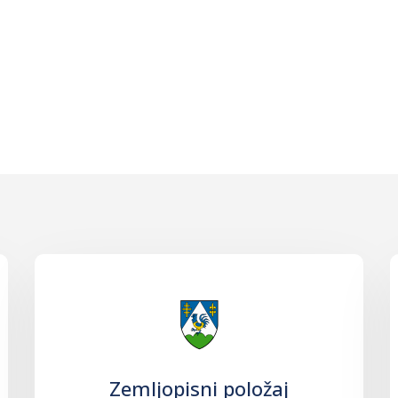
Zemljopisni položaj