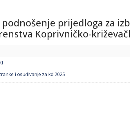
 podnošenje prijedloga za iz
renstva Koprivničko-križevač
KI
tranke i osuđivanje za kd 2025