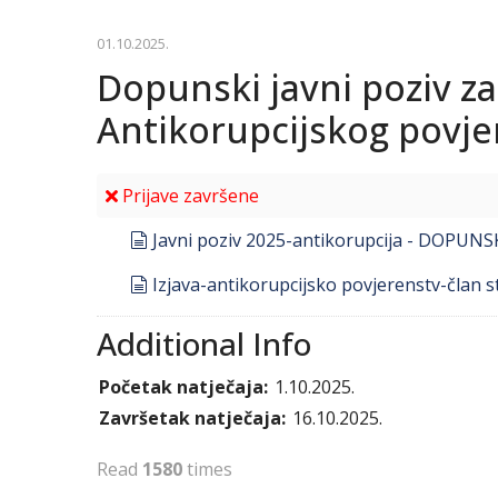
01.10.2025.
Dopunski javni poziv za
Antikorupcijskog povje
Prijave završene
document
Javni poziv 2025-antikorupcija - DOPUNS
document
Izjava-antikorupcijsko povjerenstv-član s
Additional Info
Početak natječaja:
1.10.2025.
Završetak natječaja:
16.10.2025.
Read
1580
times