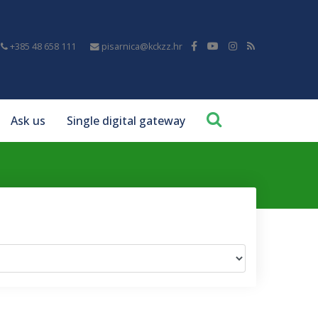
+385 48 658 111
pisarnica@kckzz.hr
Ask us
Single digital gateway