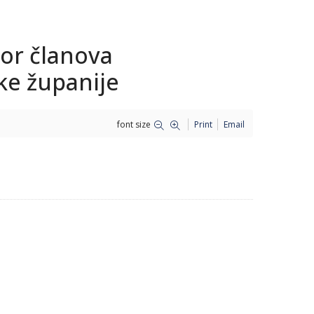
bor članova
ke županije
font size
Print
Email