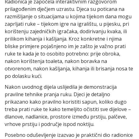
Radionica je započela interaktivnim razgovorom
prilagođenim dječjem uzrastu. Djeca su poticana na
razmišljanje o situacijama u kojima tijekom dana mogu
zaprljati ruke – tijekom igre na igralištu, u pijesku, pri
korištenju zajedničkih igračaka, dodirivanju kvaka, ili
prilikom kihanja i kašljanja. Kroz konkretne i njima
bliske primjere pojašnjeno im je zašto je važno prati
ruke te kada je to osobito potrebno: prije obroka,
nakon korištenja toaleta, nakon boravka na
otvorenom, nakon kašljanja, kihanja ili brisanja nosa te
po dolasku kući.
Nakon uvodnog dijela uslijedila je demonstracija
pravilne tehnike pranja ruku. Djeci je detaljno
prikazano kako pravilno koristiti sapun, koliko dugo
treba prati ruke te kako temeljito očistiti sve dijelove –
dlanove, nadlanice, prostore između prstiju, palčeve,
vrhove prstiju i područje ispod noktiju.
Posebno oduševljenje izazvao je praktični dio radionice