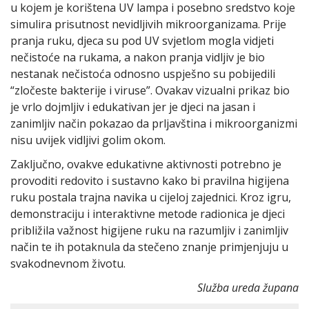
u kojem je korištena UV lampa i posebno sredstvo koje
simulira prisutnost nevidljivih mikroorganizama. Prije
pranja ruku, djeca su pod UV svjetlom mogla vidjeti
nečistoće na rukama, a nakon pranja vidljiv je bio
nestanak nečistoća odnosno uspješno su pobijedili
“zločeste bakterije i viruse”. Ovakav vizualni prikaz bio
je vrlo dojmljiv i edukativan jer je djeci na jasan i
zanimljiv način pokazao da prljavština i mikroorganizmi
nisu uvijek vidljivi golim okom.
Zaključno, ovakve edukativne aktivnosti potrebno je
provoditi redovito i sustavno kako bi pravilna higijena
ruku postala trajna navika u cijeloj zajednici. Kroz igru,
demonstraciju i interaktivne metode radionica je djeci
približila važnost higijene ruku na razumljiv i zanimljiv
način te ih potaknula da stečeno znanje primjenjuju u
svakodnevnom životu.
Služba ureda župana