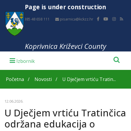
Page is under construction
+385 48 658 111
pisarnica@kckzz.hr
Koprivnica Križevci County
Početna
Novosti
U Dječjem vrtiću Tratin...
12.06.2026.
U Dječjem vrtiću Tratinčica
održana edukacija o