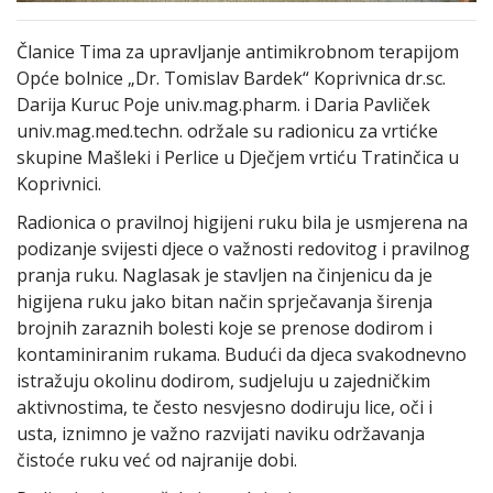
Članice Tima za upravljanje antimikrobnom terapijom
Opće bolnice „Dr. Tomislav Bardek“ Koprivnica dr.sc.
Darija Kuruc Poje univ.mag.pharm. i Daria Pavliček
univ.mag.med.techn. održale su radionicu za vrtićke
skupine Mašleki i Perlice u Dječjem vrtiću Tratinčica u
Koprivnici.
Radionica o pravilnoj higijeni ruku bila je usmjerena na
podizanje svijesti djece o važnosti redovitog i pravilnog
pranja ruku. Naglasak je stavljen na činjenicu da je
higijena ruku jako bitan način sprječavanja širenja
brojnih zaraznih bolesti koje se prenose dodirom i
kontaminiranim rukama. Budući da djeca svakodnevno
istražuju okolinu dodirom, sudjeluju u zajedničkim
aktivnostima, te često nesvjesno dodiruju lice, oči i
usta, iznimno je važno razvijati naviku održavanja
čistoće ruku već od najranije dobi.