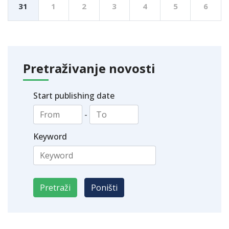
31
1
2
3
4
5
6
Pretraživanje novosti
Start publishing date
-
Keyword