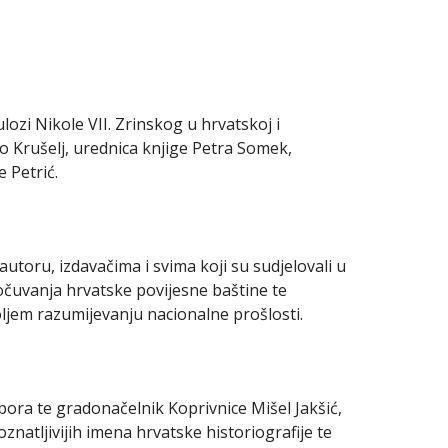
ulozi Nikole VII. Zrinskog u hrvatskoj i
jko Krušelj, urednica knjige Petra Somek,
e Petrić.
utoru, izdavačima i svima koji su sudjelovali u
 očuvanja hrvatske povijesne baštine te
ljem razumijevanju nacionalne prošlosti.
ora te gradonačelnik Koprivnice Mišel Jakšić,
znatljivijih imena hrvatske historiografije te