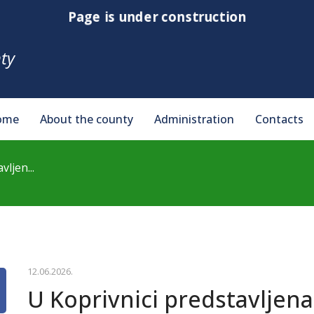
Page is under construction
ty
ome
About the county
Administration
Contacts
ljen...
12.06.2026.
U Koprivnici predstavljen