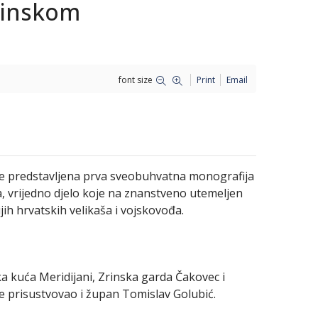
Zrinskom
font size
Print
Email
er je predstavljena prva sveobuhvatna monografija
ća, vrijedno djelo koje na znanstveno utemeljen
jih hrvatskih velikaša i vojskovođa.
a kuća Meridijani, Zrinska garda Čakovec i
e prisustvovao i župan Tomislav Golubić.