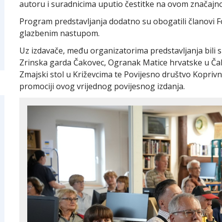
autoru i suradnicima uputio čestitke na ovom značajn
Program predstavljanja dodatno su obogatili članovi 
glazbenim nastupom.
Uz izdavače, među organizatorima predstavljanja bili su
Zrinska garda Čakovec, Ogranak Matice hrvatske u Č
Zmajski stol u Križevcima te Povijesno društvo Koprivnic
promociji ovog vrijednog povijesnog izdanja.