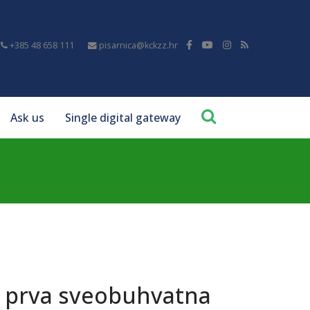
+385 48 658 111
pisarnica@kckzz.hr
Ask us
Single digital gateway
a prva sveobuhvatna