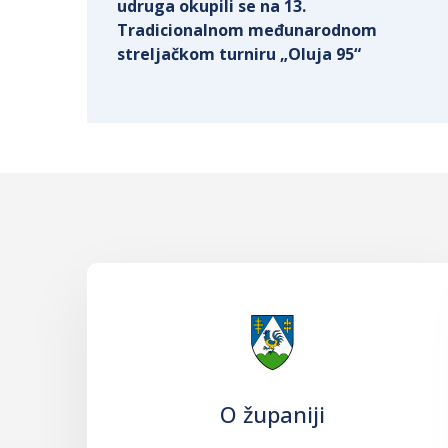
udruga okupili se na 13.
Tradicionalnom međunarodnom
streljačkom turniru „Oluja 95“
O županiji