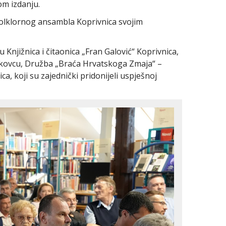
om izdanju.
Folklornog ansambla Koprivnica svojim
 Knjižnica i čitaonica „Fran Galović“ Koprivnica,
akovcu, Družba „Braća Hrvatskoga Zmaja“ –
a, koji su zajednički pridonijeli uspješnoj