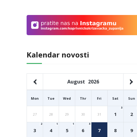
Kalendar novosti
August
2026
Mon
Tue
Wed
Thr
Fri
Sat
Sun
3
1
2
27
28
29
30
31
2
1
1
3
3
4
5
6
7
8
9