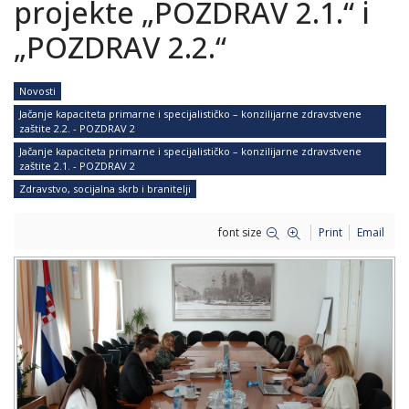
projekte „POZDRAV 2.1.“ i
„POZDRAV 2.2.“
Novosti
Jačanje kapaciteta primarne i specijalističko – konzilijarne zdravstvene
zaštite 2.2. - POZDRAV 2
Jačanje kapaciteta primarne i specijalističko – konzilijarne zdravstvene
zaštite 2.1. - POZDRAV 2
Zdravstvo, socijalna skrb i branitelji
font size
Print
Email