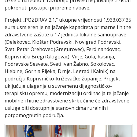
će se u narednom razdoblju provesti ispitivanje tržišta i
pokrenuti postupci pripreme nabave.
Projekt „POZDRAV 2.1.“ ukupne vrijednosti 1.933.037,35
eura usmjeren je na jačanje kapaciteta primarne i hitne
zdravstvene zaštite u 17 jedinica lokalne samouprave
(Đelekovec, Kloštar Podravski, Novigrad Podravski,
Sveti Petar Orehovec (Gregurovec), Ferdinandovac,
Koprivnički Bregi (Glogovac), Virje, Gola, Rasinja,
Podravske Sesvete, Sveti Ivan Žabno, Sokolovac,
Hlebine, Gornja Rijeka, Drnje, Legrad i Kalnik) na
području Koprivničko-križevačke županije. Projekt
uključuje ulaganja u suvremenu dijagnostičko-
terapijsku opremu, modernizaciju ordinacija te jačanje
mobilne i hitne zdravstvene skrbi, čime će zdravstvene
usluge biti dostupnije stanovnicima ruralnih i
potpomognutih područja.