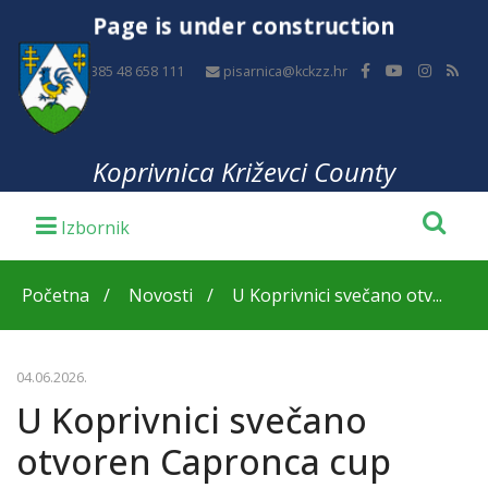
Page is under construction
+385 48 658 111
pisarnica@kckzz.hr
Koprivnica Križevci County
Početna
Novosti
U Koprivnici svečano otv...
04.06.2026.
U Koprivnici svečano
otvoren Capronca cup