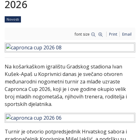
2026
Novosti
font size
Print
Email
Na košarkaškom igralištu Gradskog stadiona Ivan
Kušek-Apaš u Koprivnici danas je svečano otvoren
međunarodni nogometni turnir za mlađe uzraste
Capronca Cup 2026, koji je i ove godine okupio velik
broj mladih nogometaša, njihovih trenera, roditelja i
sportskih djelatnika.
Turnir je otvorio potpredsjednik Hrvatskog sabora i
gradonačelnik Koprivnice
Mišel Jakšić
, a podršku su