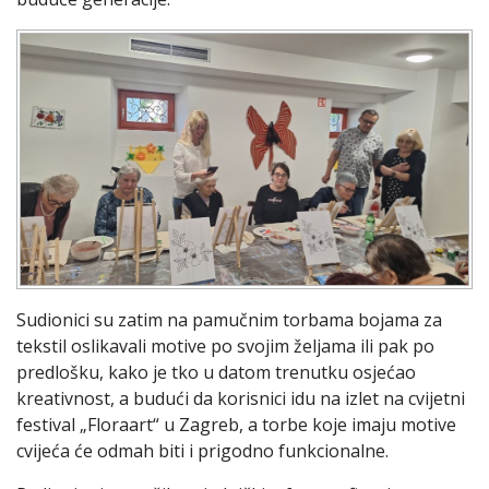
Sudionici su zatim na pamučnim torbama bojama za
tekstil oslikavali motive po svojim željama ili pak po
predlošku, kako je tko u datom trenutku osjećao
kreativnost, a budući da korisnici idu na izlet na cvijetni
festival „Floraart“ u Zagreb, a torbe koje imaju motive
cvijeća će odmah biti i prigodno funkcionalne.