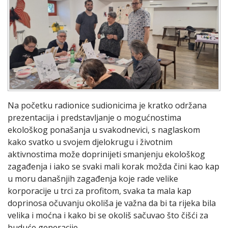
Na početku radionice sudionicima je kratko održana
prezentacija i predstavljanje o mogućnostima
ekološkog ponašanja u svakodnevici, s naglaskom
kako svatko u svojem djelokrugu i životnim
aktivnostima može doprinijeti smanjenju ekološkog
zagađenja i iako se svaki mali korak možda čini kao kap
u moru današnjih zagađenja koje rade velike
korporacije u trci za profitom, svaka ta mala kap
doprinosa očuvanju okoliša je važna da bi ta rijeka bila
velika i moćna i kako bi se okoliš sačuvao što čišći za
buduće generacije.