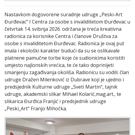
Nastavkom dogovorene suradnje udruge „Peski-Art
Đurđevac“ I Centra za osobe s invaliditetom Đurđevac u
četvrtak 14. svibnja 2026. održana je treća kreativna
radionica za korisnike Centra i članove Društva za
osobe s invaliditetom Đurđevac. Radionica je ovaj put
imala i ekološki karakter budući da su se oslikavale
platnene pamučne torbe koje će sudionicima koristiti
umjesto najlonskih vrećica, te će tako doprinijeti
smanjenju zagađivanja okoliša. Radionicu su vodili: član
udruge Dražen Milenković iz Dubrave koji je ujedno i
predsjednik Kulturne udruge „Sveti Martin“, tajnik
udruge, akademski slikar Mihael Kolarić,mag.art., te
slikarica Đurđica Franjić i predsjednik udruge
„Peski_Art“ Franjo Mihočka.