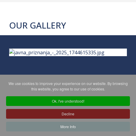
OUR GALLERY
We use cookies to improve your experience on our website. By browsing
PRIVACY POLICY
MAPA WEBA
this website, you agree to our use of cookies.
Ok, I've understood!
Copyright © 2026 Koprivničko - križevačka županija. All Rights
Decline
Reserved.
© 2018 Your Company. Designed By
JoomShaper
More Info