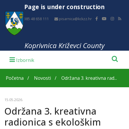
Page is under construction
+385 48 658 111
pisarnica@kckzz.hr
Koprivnica Križevci County
Početna
Novosti
Održana 3. kreativna rad...
15.05.2026.
Održana 3. kreativna
radionica s ekološkim