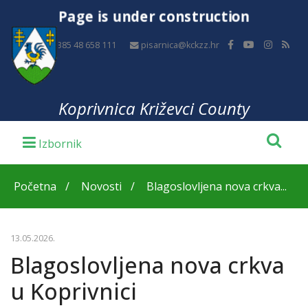
Page is under construction
+385 48 658 111
pisarnica@kckzz.hr
Koprivnica Križevci County
Početna
Novosti
Blagoslovljena nova crkva...
13.05.2026.
Blagoslovljena nova crkva
u Koprivnici