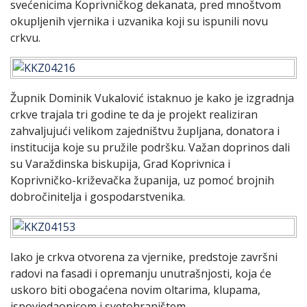
svećenicima Koprivničkog dekanata, pred mnoštvom
okupljenih vjernika i uzvanika koji su ispunili novu
crkvu.
Župnik Dominik Vukalović istaknuo je kako je izgradnja
crkve trajala tri godine te da je projekt realiziran
zahvaljujući velikom zajedništvu župljana, donatora i
institucija koje su pružile podršku. Važan doprinos dali
su Varaždinska biskupija, Grad Koprivnica i
Koprivničko-križevačka županija, uz pomoć brojnih
dobročinitelja i gospodarstvenika.
Iako je crkva otvorena za vjernike, predstoje završni
radovi na fasadi i opremanju unutrašnjosti, koja će
uskoro biti obogaćena novim oltarima, klupama,
ispovjedaonicom i svetohraništem.