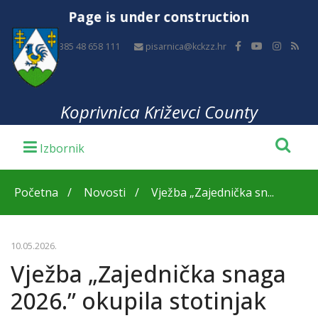
Page is under construction
+385 48 658 111
pisarnica@kckzz.hr
Koprivnica Križevci County
Početna
Novosti
Vježba „Zajednička sn...
10.05.2026.
Vježba „Zajednička snaga
2026.” okupila stotinjak