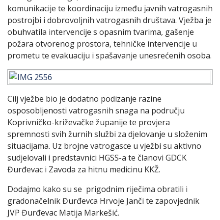
komunikacije te koordinaciju između javnih vatrogasnih
postrojbi i dobrovoljnih vatrogasnih društava. Vježba je
obuhvatila intervencije s opasnim tvarima, gašenje
požara otvorenog prostora, tehničke intervencije u
prometu te evakuaciju i spašavanje unesrećenih osoba.
Cilj vježbe bio je dodatno podizanje razine
osposobljenosti vatrogasnih snaga na području
Koprivničko-križevačke županije te provjera
spremnosti svih žurnih službi za djelovanje u složenim
situacijama. Uz brojne vatrogasce u vježbi su aktivno
sudjelovali i predstavnici HGSS-a te članovi GDCK
Đurđevac i Zavoda za hitnu medicinu KKŽ.
Dodajmo kako su se prigodnim riječima obratili i
gradonačelnik Đurđevca Hrvoje Janči te zapovjednik
JVP Đurđevac Matija Markešić.