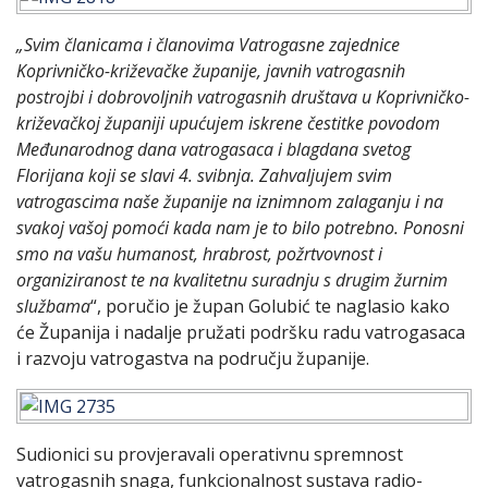
„Svim članicama i članovima Vatrogasne zajednice
Koprivničko-križevačke županije, javnih vatrogasnih
postrojbi i dobrovoljnih vatrogasnih društava u Koprivničko-
križevačkoj županiji upućujem iskrene čestitke povodom
Međunarodnog dana vatrogasaca i blagdana svetog
Florijana koji se slavi 4. svibnja. Zahvaljujem svim
vatrogascima naše županije na iznimnom zalaganju i na
svakoj vašoj pomoći kada nam je to bilo potrebno. Ponosni
smo na vašu humanost, hrabrost, požrtvovnost i
organiziranost te na kvalitetnu suradnju s drugim žurnim
službama
“, poručio je župan Golubić te naglasio kako
će Županija i nadalje pružati podršku radu vatrogasaca
i razvoju vatrogastva na području županije.
Sudionici su provjeravali operativnu spremnost
vatrogasnih snaga, funkcionalnost sustava radio-