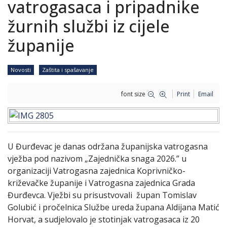
vatrogasaca i pripadnike
žurnih službi iz cijele
županije
Novosti
Zaštita i spašavanje
font size
Print
Email
U Đurđevac je danas održana županijska vatrogasna
vježba pod nazivom „Zajednička snaga 2026.” u
organizaciji Vatrogasna zajednica Koprivničko-
križevačke županije i Vatrogasna zajednica Grada
Đurđevca. Vježbi su prisustvovali župan Tomislav
Golubić i pročelnica Službe ureda župana Aldijana Matić
Horvat, a sudjelovalo je stotinjak vatrogasaca iz 20