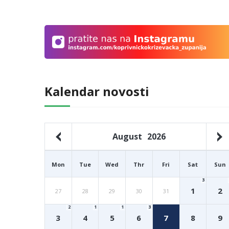
Kalendar novosti
August
2026
Mon
Tue
Wed
Thr
Fri
Sat
Sun
3
1
2
27
28
29
30
31
2
1
1
3
3
4
5
6
7
8
9