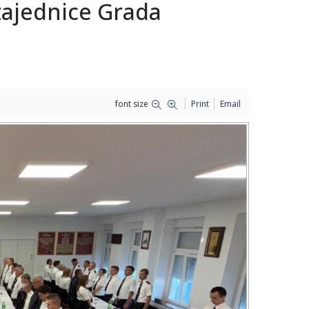
zajednice Grada
font size
Print
Email