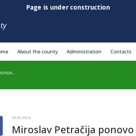
Page is under construction
ty
ome
About the county
Administration
Contacts
onov...
09.05.2026.
Miroslav Petračija ponovo 