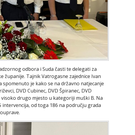
Nadzornog odbora i Suda časti te delegati za
e županije. Tajnik Vatrogasne zajednice Ivan
 a spomenuto je kako se na državno natjecanje
 Križevci, DVD Cubinec, DVD Špiranec, DVD
la visoko drugo mjesto u kategoriji muški B. Na
5 intervencija, od toga 186 na području grada
mouprave.