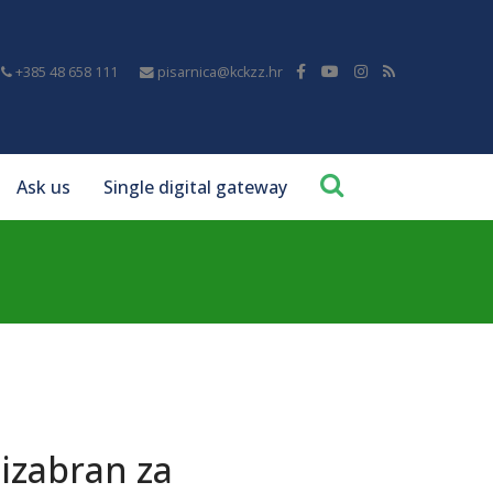
+385 48 658 111
pisarnica@kckzz.hr
Ask us
Single digital gateway
izabran za