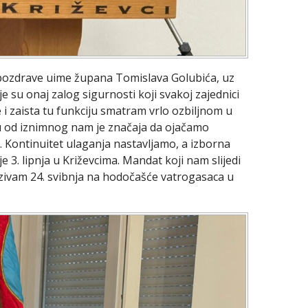
o pozdrave uime župana Tomislava Golubića, uz
nije su onaj zalog sigurnosti koji svakoj zajednici
 i zaista tu funkciju smatram vrlo ozbiljnom u
 od iznimnog nam je značaja da ojačamo
. Kontinuitet ulaganja nastavljamo, a izborna
 3. lipnja u Križevcima. Mandat koji nam slijedi
pozivam 24. svibnja na hodočašće vatrogasaca u