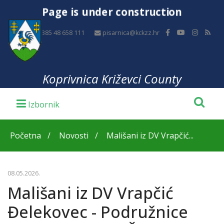
Page is under construction
+385 48 658 111
pisarnica@kckzz.hr
Koprivnica Križevci County
Početna
Novosti
Mališani iz DV Vrapčić...
08.05.2026.
Mališani iz DV Vrapčić
Đelekovec - Podružnice