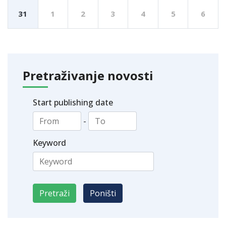
31
1
2
3
4
5
6
Pretraživanje novosti
Start publishing date
-
Keyword