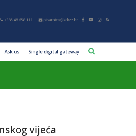
+385 48 658 111
pisarnica@kckzz.hr
Ask us
Single digital gateway
skog vijeća