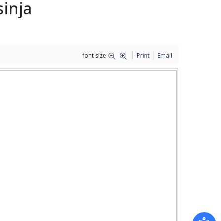
sinja
font size
Print
Email