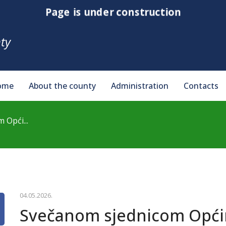
Page is under construction
ty
ome
About the county
Administration
Contacts
 Opći...
04.05.2026.
Svečanom sjednicom Općin