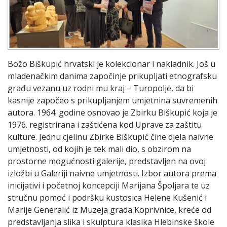
Božo Biškupić hrvatski je kolekcionar i nakladnik. Još u
mladenačkim danima započinje prikupljati etnografsku
građu vezanu uz rodni mu kraj – Turopolje, da bi
kasnije započeo s prikupljanjem umjetnina suvremenih
autora. 1964. godine osnovao je Zbirku Biškupić koja je
1976. registrirana i zaštićena kod Uprave za zaštitu
kulture. Jednu cjelinu Zbirke Biškupić čine djela naivne
umjetnosti, od kojih je tek mali dio, s obzirom na
prostorne mogućnosti galerije, predstavljen na ovoj
izložbi u Galeriji naivne umjetnosti. Izbor autora prema
inicijativi i početnoj koncepciji Marijana Špoljara te uz
stručnu pomoć i podršku kustosica Helene Kušenić i
Marije Generalić iz Muzeja grada Koprivnice, kreće od
predstavljanja slika i skulptura klasika Hlebinske škole