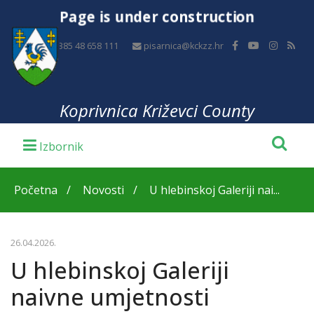
Page is under construction
+385 48 658 111
pisarnica@kckzz.hr
Koprivnica Križevci County
Početna
Novosti
U hlebinskoj Galeriji nai...
26.04.2026.
U hlebinskoj Galeriji
naivne umjetnosti