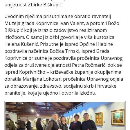
umjetnost Zbirke Biškupić.
Uvodnim riječima prisutnima se obratio ravnatelj
Muzeja grada Koprivnice Ivan Valent, a potom i Božo
Biškupić koji je izrazio zadovljstvo realiziranom
izložbom. O samoj izložbi govorila je viša kustosica
Helena Kušenić. Prisutne je ispred Općine Hlebine
pozdravila načelnica Božica Trnski, ispred Grada
Koprivnice prisutne je pozdravila pročelnica Upravnog
odjela za društvene djelatnosti Petra Rožmarić, dok se
ispred Koprivničko – križevačke županije okupljenima
obratila Marijana Lokotar, pročelnica Upravnog odjela
za obrazovanje, zdravstvo, socijalnu skrb i hrvatske
branitelje, koja je ujedno i otvorila izložbu.