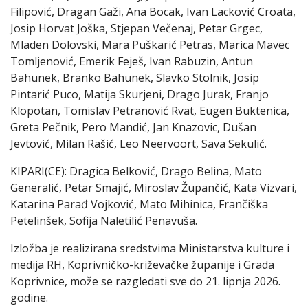
Filipović, Dragan Gaži, Ana Bocak, Ivan Lacković Croata,
Josip Horvat Joška, Stjepan Večenaj, Petar Grgec,
Mladen Dolovski, Mara Puškarić Petras, Marica Mavec
Tomljenović, Emerik Feješ, Ivan Rabuzin, Antun
Bahunek, Branko Bahunek, Slavko Stolnik, Josip
Pintarić Puco, Matija Skurjeni, Drago Jurak, Franjo
Klopotan, Tomislav Petranović Rvat, Eugen Buktenica,
Greta Pečnik, Pero Mandić, Jan Knazovic, Dušan
Jevtović, Milan Rašić, Leo Neervoort, Sava Sekulić.
KIPARI(CE): Dragica Belković, Drago Belina, Mato
Generalić, Petar Smajić, Miroslav Župančić, Kata Vizvari,
Katarina Parađ Vojković, Mato Mihinica, Frančiška
Petelinšek, Sofija Naletilić Penavuša.
Izložba je realizirana sredstvima Ministarstva kulture i
medija RH, Koprivničko-križevačke županije i Grada
Koprivnice, može se razgledati sve do 21. lipnja 2026.
godine.