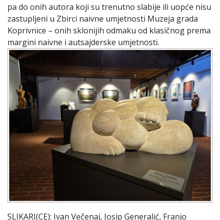
pa do onih autora koji su trenutno slabije ili uopće nisu
zastupljeni u Zbirci naivne umjetnosti Muzeja grada
Koprivnice – onih sklonijih odmaku od klasičnog prema
margini naivne i autsajderske umjetnosti.
SLIKARI(CE): Ivan Večenaj, Josip Generalić, Franjo