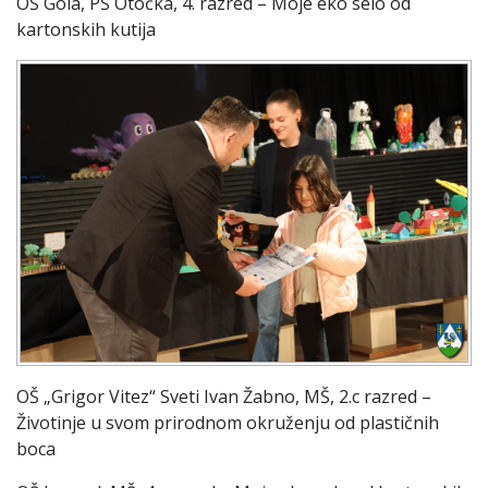
OŠ Gola, PŠ Otočka, 4. razred – Moje eko selo od
kartonskih kutija
OŠ „Grigor Vitez“ Sveti Ivan Žabno, MŠ, 2.c razred –
Životinje u svom prirodnom okruženju od plastičnih
boca