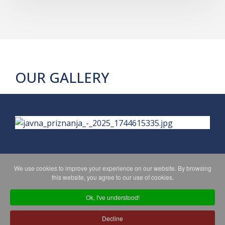
OUR GALLERY
We use cookies to improve your experience on our website. By browsing
this website, you agree to our use of cookies.
PRIVACY POLICY
MAPA WEBA
Ok, I've understood!
Decline
Copyright © 2026 Koprivničko - križevačka županija. All Rights