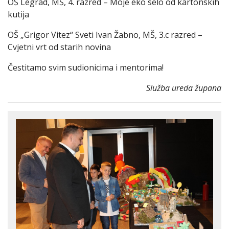
OŠ Legrad, MŠ, 4. razred – Moje eko selo od kartonskih
kutija
OŠ „Grigor Vitez“ Sveti Ivan Žabno, MŠ, 3.c razred –
Cvjetni vrt od starih novina
Čestitamo svim sudionicima i mentorima!
Služba ureda župana