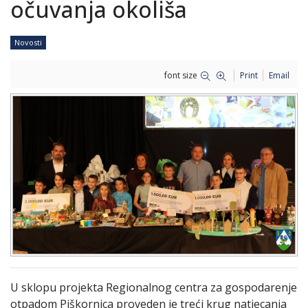
očuvanja okoliša
Novosti
font size
Print
Email
U sklopu projekta Regionalnog centra za gospodarenje
otpadom Piškornica proveden je treći krug natjecanja