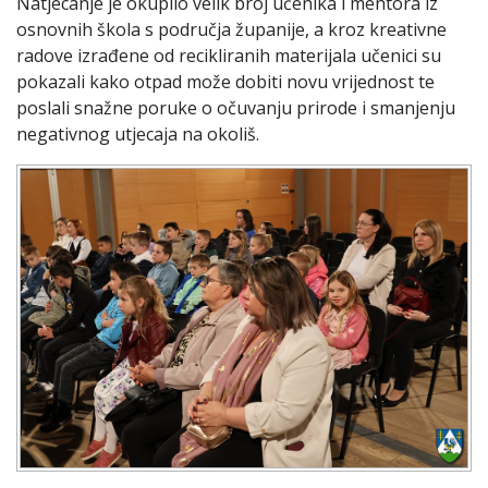
Natjecanje je okupilo velik broj učenika i mentora iz
osnovnih škola s područja županije, a kroz kreativne
radove izrađene od recikliranih materijala učenici su
pokazali kako otpad može dobiti novu vrijednost te
poslali snažne poruke o očuvanju prirode i smanjenju
negativnog utjecaja na okoliš.