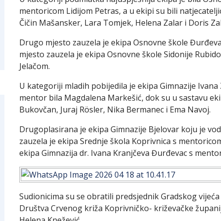
mentoricom Lidijom Petras, a u ekipi su bili natjecatel
Čičin Mašansker, Lara Tomjek, Helena Zalar i Doris Zal
Drugo mjesto zauzela je ekipa Osnovne škole Đurđev
mjesto zauzela je ekipa Osnovne škole Sidonije Rubid
Jelačom.
U kategoriji mladih pobijedila je ekipa Gimnazije Ivana
mentor bila Magdalena Markešić, dok su u sastavu ekipe 
Bukovčan, Juraj Rösler, Nika Bermanec i Ema Navoj.
Drugoplasirana je ekipa Gimnazije Bjelovar koju je vodi
zauzela je ekipa Srednje škola Koprivnica s mentorico
ekipa Gimnazija dr. Ivana Kranjčeva Đurđevac s ment
Sudionicima su se obratili predsjednik Gradskog vijeć
Društva Crvenog križa Koprivničko- križevačke župani
Helena Knežević.