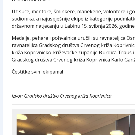
Uz suce, mentore, šminkere, manekene, volontere i gos
sudionika, a najuspješnije ekipe iz kategorije podmlatk
državnom natjecanju u Labinu 15. svibnja 2026. godine
Medalje, pehare i pohvalnice uručili su ravnateljica O
ravnateljica Gradskog društva Crvenog križa Koprivni
križa Koprivničko-križevačke županije Đurđica Trbus i
Gradskog društva Crvenog križa Koprivnica Karlo Ganž
Čestitke svim ekipama!
Izvor: Gradsko društvo Crvenog križa Koprivnica