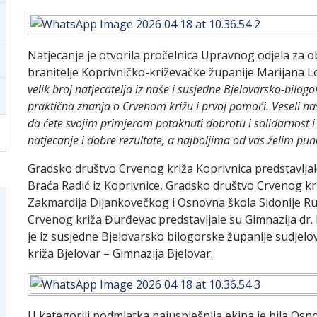
Natjecanje je otvorila pročelnica Upravnog odjela za o
branitelje Koprivničko-križevačke županije Marijana Lok
velik broj natjecatelja iz naše i susjedne Bjelovarsko-bilogo
praktična znanja o Crvenom križu i prvoj pomoći. Veseli nas
da ćete svojim primjerom potaknuti dobrotu i solidarnost 
natjecanje i dobre rezultate, a najboljima od vas želim p
Gradsko društvo Crvenog križa Koprivnica predstavljal
Braća Radić iz Koprivnice, Gradsko društvo Crvenog kri
Zakmardija Dijankovečkog i Osnovna škola Sidonije Ru
Crvenog križa Đurđevac predstavljale su Gimnazija dr.
je iz susjedne Bjelovarsko bilogorske županije sudjel
križa Bjelovar – Gimnazija Bjelovar.
U kategoriji podmlatka najuspješnija ekipa je bila Osn