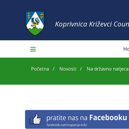
Koprivnica Križevci Coun
H
Početna
Novosti
Na državno natjecan