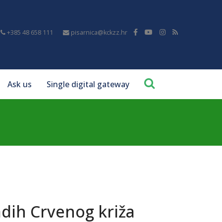
+385 48 658 111
pisarnica@kckzz.hr
Ask us
Single digital gateway
dih Crvenog križa