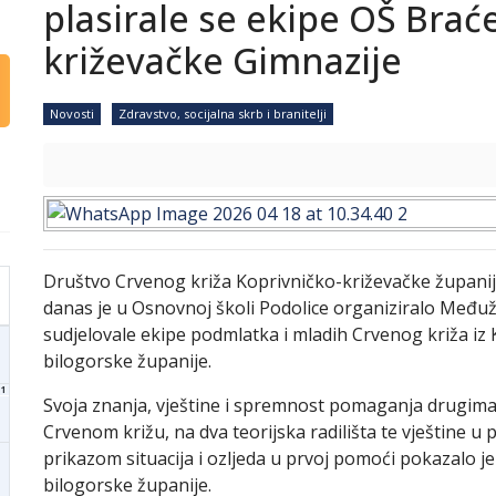
plasirale se ekipe OŠ Braće
križevačke Gimnazije
Novosti
Zdravstvo, socijalna skrb i branitelji
Društvo Crvenog križa Koprivničko-križevačke županij
danas je u Osnovnoj školi Podolice organiziralo Među
sudjelovale ekipe podmlatka i mladih Crvenog križa iz 
bilogorske županije.
1
Svoja znanja, vještine i spremnost pomaganja drugima,
Crvenom križu, na dva teorijska radilišta te vještine u p
prikazom situacija i ozljeda u prvoj pomoći pokazalo je
bilogorske županije.