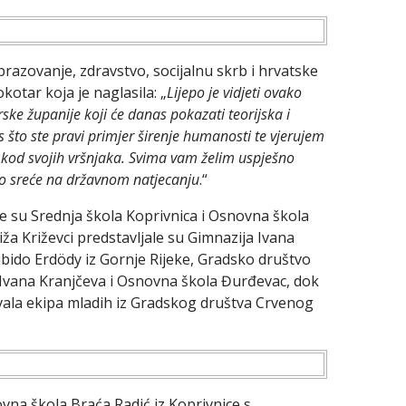
brazovanje, zdravstvo, socijalnu skrb i hrvatske
otar koja je naglasila: „
Lijepo je vidjeti ovako
rske županije koji će danas pokazati teorijska i
 što ste pravi primjer širenje humanosti te vjerujem
i kod svojih vršnjaka. Svima vam želim uspješno
uno sreće na državnom natjecanju
.“
e su Srednja škola Koprivnica i Osnovna škola
ža Križevci predstavljale su Gimnazija Ivana
bido Erdödy iz Gornje Rijeke, Gradsko društvo
 Ivana Kranjčeva i Osnovna škola Đurđevac, dok
ovala ekipa mladih iz Gradskog društva Crvenog
ovna škola Braća Radić iz Koprivnice s