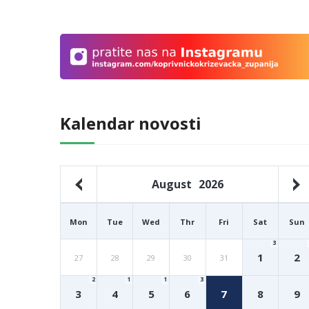
Kalendar novosti
August
2026
Mon
Tue
Wed
Thr
Fri
Sat
Sun
3
1
2
27
28
29
30
31
2
1
1
3
3
4
5
6
7
8
9