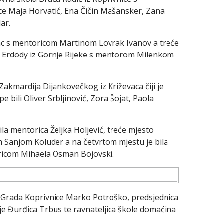
jice Maja Horvatić, Ena Čičin Mašansker, Zana
ar.
ac s mentoricom Martinom Lovrak Ivanov a treće
o Erdödy iz Gornje Rijeke s mentorom Milenkom
 Zakmardija Dijankovečkog iz Križevaca čiji je
bili Oliver Srbljinović, Zora Šojat, Paola
la mentorica Željka Holjević, treće mjesto
m Sanjom Koluder a na četvrtom mjestu je bila
oricom Mihaela Osman Bojovski.
a Grada Koprivnice Marko Potroško, predsjednica
je Đurđica Trbus te ravnateljica škole domaćina