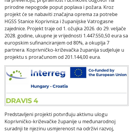
na prevenciju, pripravnost i učinkovit odgovor na
prirodne nepogode poput poplava i požara. Kroz
projekt će se nabaviti značajna oprema za potrebe
HGSS Stanice Koprivnica i županijske Vatrogasne
zajednice. Projekt traje od 1. ožujka 2026. do 29. veljače
2028. godine, ukupne je vrijednosti 1.447.550,50 eura sa
europskim sufinanciranjem od 80%, a okuplja 7
partnera. Koprivničko-križevačka županija sudjeluje u
projektu s proračunom od 201.144,00 eura.
Predstavljeni projekti potvrđuju aktivnu ulogu
Koprivničko-križevačke županije u međunarodnoj
suradnji te njezinu usmjerenost na održivi razvoj,