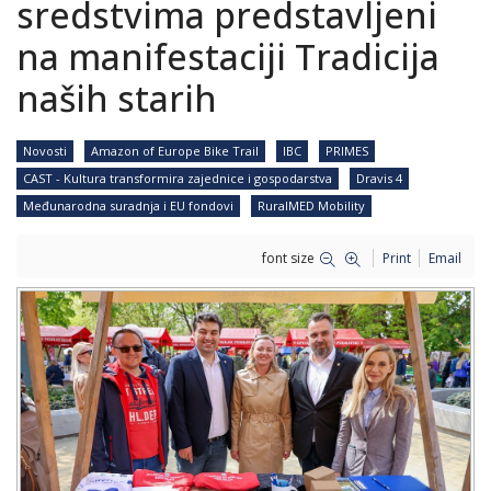
sredstvima predstavljeni
na manifestaciji Tradicija
naših starih
Novosti
Amazon of Europe Bike Trail
IBC
PRIMES
CAST - Kultura transformira zajednice i gospodarstva
Dravis 4
Međunarodna suradnja i EU fondovi
RuralMED Mobility
font size
Print
Email