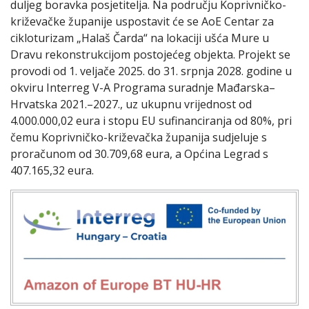
duljeg boravka posjetitelja. Na području Koprivničko-
križevačke županije uspostavit će se AoE Centar za
cikloturizam „Halaš Čarda“ na lokaciji ušća Mure u
Dravu rekonstrukcijom postojećeg objekta. Projekt se
provodi od 1. veljače 2025. do 31. srpnja 2028. godine u
okviru Interreg V-A Programa suradnje Mađarska–
Hrvatska 2021.–2027., uz ukupnu vrijednost od
4.000.000,02 eura i stopu EU sufinanciranja od 80%, pri
čemu Koprivničko-križevačka županija sudjeluje s
proračunom od 30.709,68 eura, a Općina Legrad s
407.165,32 eura.