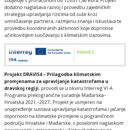
sudjeluje s proračunom od 125.071,46 eura. Projekt
dodatno naglašava razvoj i provedbu zajedničkih
strategija upravljanja rizicima od suše kroz
umrežavanje partnera, razmjenu znanja i iskustava te
provedbu koordiniranih aktivnosti koje doprinose
učinkovitijem suočavanju s klimatskim izazovima.
Projekt DRAVIS4
– Prilagodba klimatskim
promjenama za upravljanje katastrofama u
dravskoj regiji
, provodi se u okviru Interreg VI-A
Programa prekogranične suradnje Mađarska–
Hrvatska 2021.–2027.. Projekt je usmjeren na
unapređenje sustava upravljanja katastrofama i jačanje
otpornosti na klimatske promjene u pograničnom
području Hrvatske i Mađarske, s posebnim naglaskom