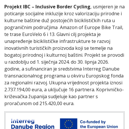
Projekt IBC – Inclusive Border Cycling
, usmjeren je na
poticanje socijalne inkluzije kroz valorizaciju prirodne i
kulturne baštine duž postojećih biciklističkih ruta u
pograničnim područjima Amazon of Europe Bike Trail,
te trase EuroVelo 6 i 13. Glavni cilj projekta je
unapređenje biciklističke infrastrukture te razvoj
inovativnih turističkih proizvoda koji se temelje na
bogatoj prirodnoj i kulturnoj baštini. Projekt se provodi
u razdoblju od 1. siječnja 2024. do 30. lipnja 2026.
godine, a sufinanciran je sredstvima Interreg Danube
transnacionalnog programa u okviru Europskog fonda
za regionalni razvoj. Ukupna vrijednost projekta iznosi
2.737.194,00 eura, a uključuje 16 partnera. Koprivničko-
križevačka županija sudjeluje kao partner s
proračunom od 215.420,00 eura.