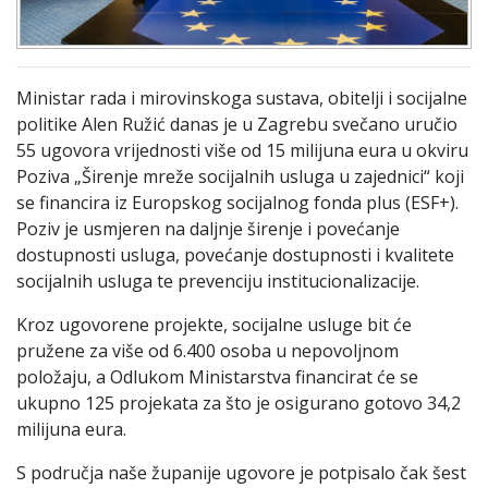
Ministar rada i mirovinskoga sustava, obitelji i socijalne
politike Alen Ružić danas je u Zagrebu svečano uručio
55 ugovora vrijednosti više od 15 milijuna eura u okviru
Poziva „Širenje mreže socijalnih usluga u zajednici“ koji
se financira iz Europskog socijalnog fonda plus (ESF+).
Poziv je usmjeren na daljnje širenje i povećanje
dostupnosti usluga, povećanje dostupnosti i kvalitete
socijalnih usluga te prevenciju institucionalizacije.
Kroz ugovorene projekte, socijalne usluge bit će
pružene za više od 6.400 osoba u nepovoljnom
položaju, a Odlukom Ministarstva financirat će se
ukupno 125 projekata za što je osigurano gotovo 34,2
milijuna eura.
S područja naše županije ugovore je potpisalo čak šest