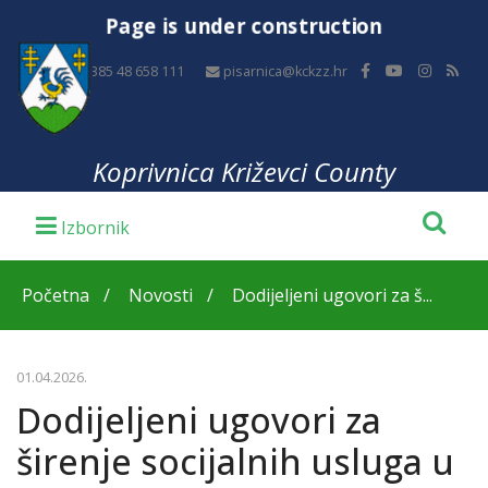
Page is under construction
+385 48 658 111
pisarnica@kckzz.hr
Koprivnica Križevci County
Početna
Novosti
Dodijeljeni ugovori za š...
01.04.2026.
Dodijeljeni ugovori za
širenje socijalnih usluga u