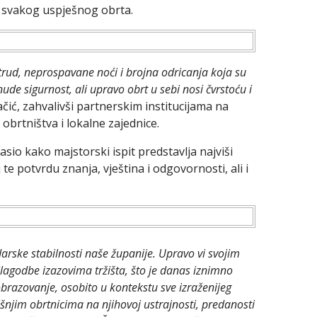
iza svakog uspješnog obrta.
trud, neprospavane noći i brojna odricanja koja su
de sigurnost, ali upravo obrt u sebi nosi čvrstoću i
čić, zahvalivši partnerskim institucijama na
obrtništva i lokalne zajednice.
asio kako majstorski ispit predstavlja najviši
e potvrdu znanja, vještina i odgovornosti, ali i
darske stabilnosti naše županije. Upravo vi svojim
agodbe izazovima tržišta, što je danas iznimno
obrazovanje, osobito u kontekstu sve izraženijeg
šnjim obrtnicima na njihovoj ustrajnosti, predanosti