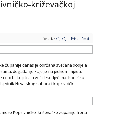
ivničko-križevačkoj
font size
Print
Email
ke županije danas je održana svečana dodjela
obrtima, događanje koje je na jednom mjestu
 i obrte koji traju već desetljećima. Podršku
dsjednik Hrvatskog sabora i koprivnički
komore Koprivničko-križevačke županije Irena