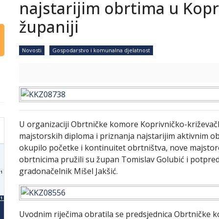
najstarijim obrtima u Kopr
županiji
Novosti
Gospodarstvo i komunalna djelatnost
U organizaciji Obrtničke komore Koprivničko-križevač
majstorskih diploma i priznanja najstarijim aktivnim 
okupilo početke i kontinuitet obrtništva, nove majstore
obrtnicima pružili su župan Tomislav Golubić i potpre
gradonačelnik Mišel Jakšić.
1
1
Uvodnim riječima obratila se predsjednica Obrtničke 