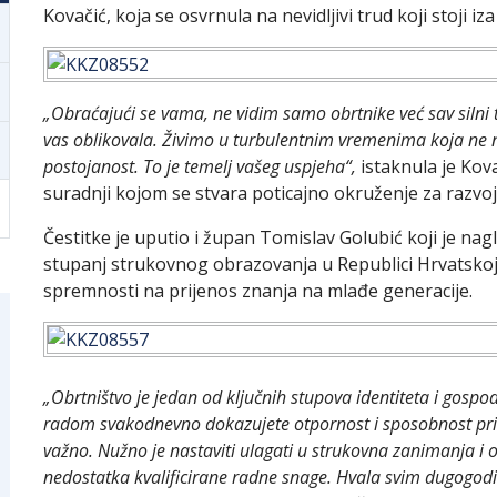
Kovačić, koja se osvrnula na nevidljivi trud koji stoji 
„Obraćajući se vama, ne vidim samo obrtnike već sav silni 
vas oblikovala. Živimo u turbulentnim vremenima koja ne nu
postojanost. To je temelj vašeg uspjeha“,
istaknula je Kova
suradnji kojom se stvara poticajno okruženje za razvoj 
Čestitke je uputio i župan Tomislav Golubić koji je nagl
stupanj strukovnog obrazovanja u Republici Hrvatskoj t
spremnosti na prijenos znanja na mlađe generacije.
„Obrtništvo je jedan od ključnih stupova identiteta i gospo
radom svakodnevno dokazujete otpornost i sposobnost pril
važno. Nužno je nastaviti ulagati u strukovna zanimanja i 
nedostatka kvalificirane radne snage. Hvala svim dugogodi