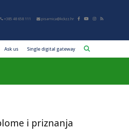
+385 48 658 111
pisarnica@kckzz.hr
Ask us
Single digital gateway
plome i priznanja