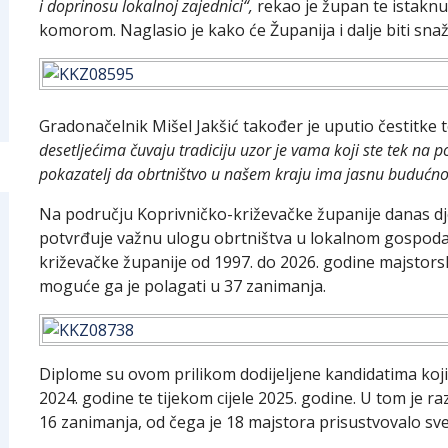
i doprinosu lokalnoj zajednici“,
rekao je župan te istakn
komorom. Naglasio je kako će Županija i dalje biti sna
Gradonačelnik Mišel Jakšić također je uputio čestitke 
desetljećima čuvaju tradiciju uzor je vama koji ste tek na 
pokazatelj da obrtništvo u našem kraju ima jasnu budućno
Na području Koprivničko-križevačke županije danas djel
potvrđuje važnu ulogu obrtništva u lokalnom gospoda
križevačke županije od 1997. do 2026. godine majstorsk
moguće ga je polagati u 37 zanimanja.
Diplome su ovom prilikom dodijeljene kandidatima koji s
2024. godine te tijekom cijele 2025. godine. U tom je ra
16 zanimanja, od čega je 18 majstora prisustvovalo sve