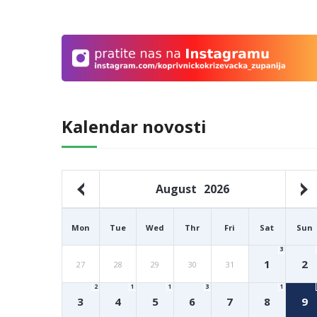
Kalendar novosti
August
2026
Mon
Tue
Wed
Thr
Fri
Sat
Sun
3
1
2
27
28
29
30
31
2
1
1
3
1
3
4
5
6
7
8
9