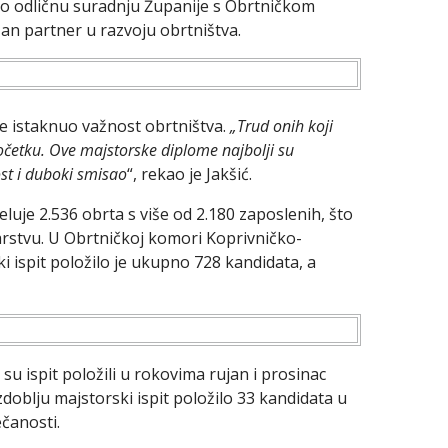
uo odličnu suradnju Županije s Obrtničkom
žan partner u razvoju obrtništva.
te istaknuo važnost obrtništva.
„Trud onih koji
početku. Ove majstorske diplome najbolji su
st i duboki smisao
“, rekao je Jakšić.
uje 2.536 obrta s više od 2.180 zaposlenih, što
rstvu. U Obrtničkoj komori Koprivničko-
i ispit položilo je ukupno 728 kandidata, a
u ispit položili u rokovima rujan i prosinac
zdoblju majstorski ispit položilo 33 kandidata u
čanosti.