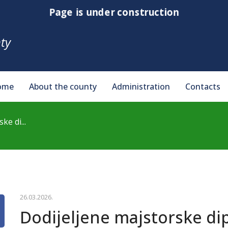
Page is under construction
ty
ome
About the county
Administration
Contacts
ke di...
26.03.2026.
Dodijeljene majstorske di