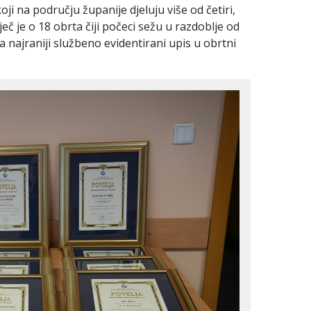
 na području županije djeluju više od četiri,
eč je o 18 obrta čiji počeci sežu u razdoblje od
 najraniji službeno evidentirani upis u obrtni